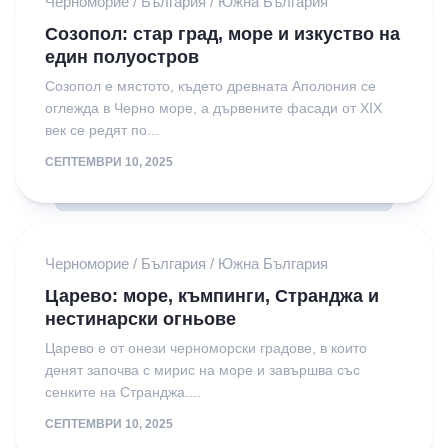
Черноморие
/
България
/
Южна България
Созопол: стар град, море и изкуство на
един полуостров
Созопол е мястото, където древната Аполония се
оглежда в Черно море, а дървените фасади от XIX
век се редят по...
СЕПТЕМВРИ 10, 2025
Черноморие
/
България
/
Южна България
Царево: море, къмпинги, Странджа и
нестинарски огньове
Царево е от онези черноморски градове, в които
денят започва с мирис на море и завършва със
сенките на Странджа....
СЕПТЕМВРИ 10, 2025