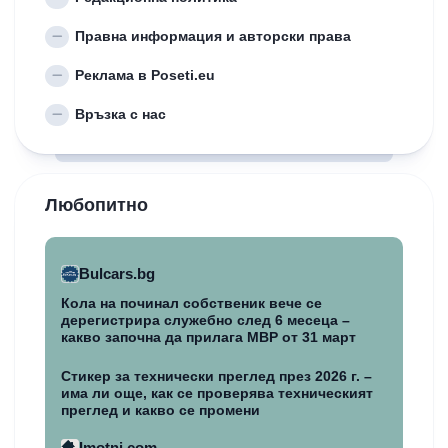
Правна информация и авторски права
Реклама в Poseti.eu
Връзка с нас
Любопитно
Bulcars.bg
Кола на починал собственик вече се
дерегистрира служебно след 6 месеца –
какво започна да прилага МВР от 31 март
Стикер за технически преглед през 2026 г. –
има ли още, как се проверява техническият
преглед и какво се промени
Imotni.com