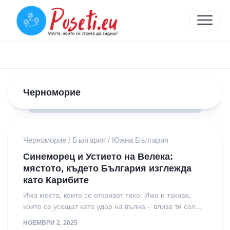
Skip
to
content
Черноморие
Черноморие
/
България
/
Южна България
Синеморец и Устието на Велека:
мястото, където България изглежда
като Карибите
Има места, които се откриват тихо. Има и такива,
които се усещат като удар на вълна – влиза ти сол...
НОЕМВРИ 2, 2025