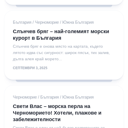
България
/
Черноморие
/
Южна България
Слънчев бряг – най-големият морски
курорт в България
Слънчев бряг е онова място на картата, където
лятото идва със сигурност: широк пясък, тих залив,
дълга алея край морето...
СЕПТЕМВРИ 3, 2025
Черноморие
/
България
/
Южна България
Свети Влас – морска перла на
Черноморието! Хотели, плажове и
забележителности
Свети Влас е един от най-бързо развиващите се