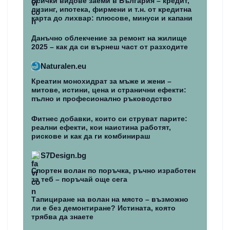
Всички видове заеми в България – кредит,
лизинг, ипотека, фирмени и т.н. от кредитна
карта до лихвар: плюсове, минуси и капани
Данъчно облекчение за ремонт на жилище
2025 – как да си върнеш част от разходите
Naturalen.eu
Креатин монохидрат за мъже и жени –
митове, истини, цена и странични ефекти:
пълно и професионално ръководство
Фитнес добавки, които си струват парите:
реални ефекти, кои наистина работят,
рискове и как да ги комбинираш
S7Design.bg
Спортен волан по поръчка, ръчно изработен
за теб – поръчай още сега
Тапициране на волан на място – възможно
ли е без демонтиране? Истината, която
трябва да знаете