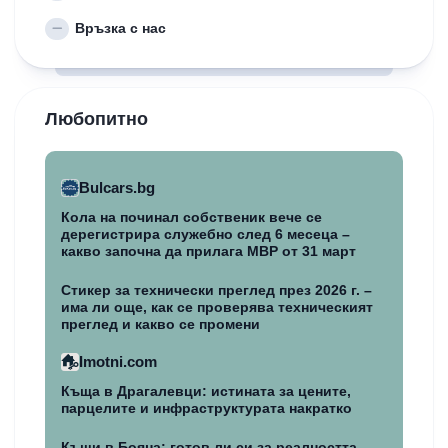
Връзка с нас
Любопитно
Bulcars.bg
Кола на починал собственик вече се
дерегистрира служебно след 6 месеца –
какво започна да прилага МВР от 31 март
Стикер за технически преглед през 2026 г. –
има ли още, как се проверява техническият
преглед и какво се промени
Imotni.com
Къща в Драгалевци: истината за цените,
парцелите и инфраструктурата накратко
Къщи в Бояна: готов ли си за реалността,