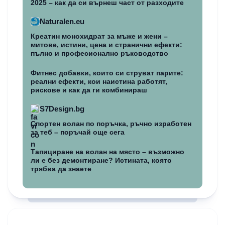
2025 – как да си върнеш част от разходите
Naturalen.eu
Креатин монохидрат за мъже и жени –
митове, истини, цена и странични ефекти:
пълно и професионално ръководство
Фитнес добавки, които си струват парите:
реални ефекти, кои наистина работят,
рискове и как да ги комбинираш
S7Design.bg
Спортен волан по поръчка, ръчно изработен
за теб – поръчай още сега
Тапициране на волан на място – възможно
ли е без демонтиране? Истината, която
трябва да знаете