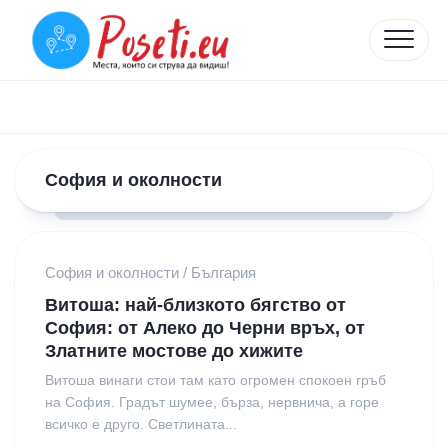
Skip
to
content
София и околности
София и околности
/
България
Витоша: най-близкото бягство от
София: от Алеко до Черни връх, от
Златните мостове до хижите
Витоша винаги стои там като огромен спокоен гръб
на София. Градът шумее, бърза, нервнича, а горе
всичко е друго. Светлината...