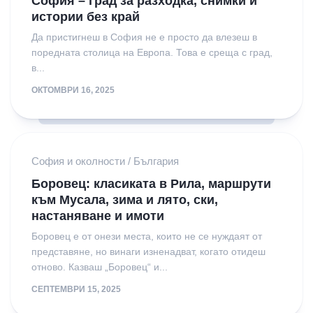
София – град за разходка, снимки и
истории без край
Да пристигнеш в София не е просто да влезеш в
поредната столица на Европа. Това е среща с град,
в...
ОКТОМВРИ 16, 2025
София и околности
/
България
Боровец: класиката в Рила, маршрути
към Мусала, зима и лято, ски,
настаняване и имоти
Боровец е от онези места, които не се нуждаят от
представяне, но винаги изненадват, когато отидеш
отново. Казваш „Боровец“ и...
СЕПТЕМВРИ 15, 2025