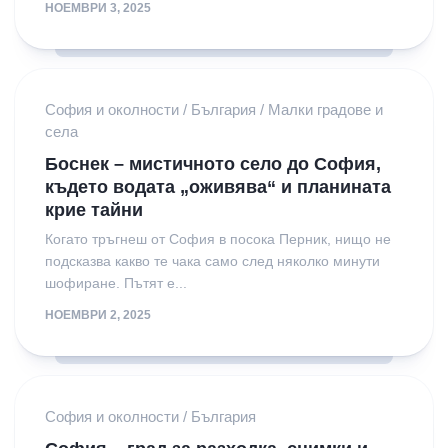
НОЕМВРИ 3, 2025
София и околности
/
България
/
Малки градове и
села
Боснек – мистичното село до София,
където водата „оживява“ и планината
крие тайни
Когато тръгнеш от София в посока Перник, нищо не
подсказва какво те чака само след няколко минути
шофиране. Пътят е...
НОЕМВРИ 2, 2025
София и околности
/
България