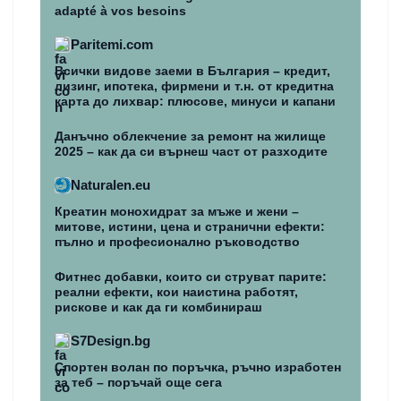
adapté à vos besoins
Paritemi.com
Всички видове заеми в България – кредит,
лизинг, ипотека, фирмени и т.н. от кредитна
карта до лихвар: плюсове, минуси и капани
Данъчно облекчение за ремонт на жилище
2025 – как да си върнеш част от разходите
Naturalen.eu
Креатин монохидрат за мъже и жени –
митове, истини, цена и странични ефекти:
пълно и професионално ръководство
Фитнес добавки, които си струват парите:
реални ефекти, кои наистина работят,
рискове и как да ги комбинираш
S7Design.bg
Спортен волан по поръчка, ръчно изработен
за теб – поръчай още сега