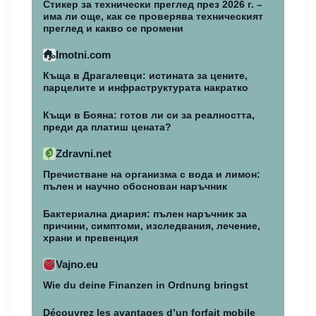
Стикер за технически преглед през 2026 г. –
има ли още, как се проверява техническият
преглед и какво се промени
Imotni.com
Къща в Драгалевци: истината за цените,
парцелите и инфраструктурата накратко
Къщи в Бояна: готов ли си за реалността,
преди да платиш цената?
Zdravni.net
Пречистване на организма с вода и лимон:
пълен и научно обоснован наръчник
Бактериална диария: пълен наръчник за
причини, симптоми, изследвания, лечение,
храни и превенция
Vajno.eu
Wie du deine Finanzen in Ordnung bringst
Découvrez les avantages d’un forfait mobile