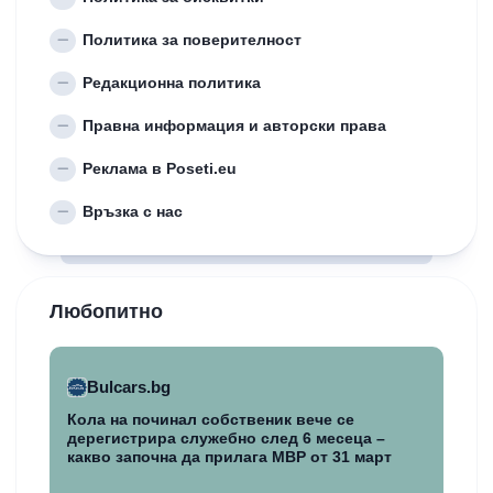
Политика за поверителност
Редакционна политика
Правна информация и авторски права
Реклама в Poseti.eu
Връзка с нас
Любопитно
Bulcars.bg
Кола на починал собственик вече се
дерегистрира служебно след 6 месеца –
какво започна да прилага МВР от 31 март