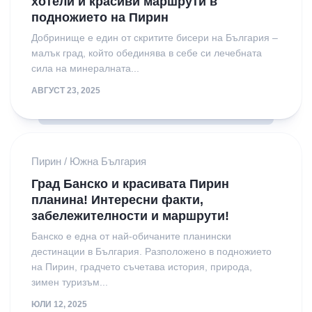
хотели и красиви маршрути в
подножието на Пирин
Добринище е един от скритите бисери на България –
малък град, който обединява в себе си лечебната
сила на минералната...
АВГУСТ 23, 2025
Пирин
/
Южна България
Град Банско и красивата Пирин
планина! Интересни факти,
забележителности и маршрути!
Банско е една от най-обичаните планински
дестинации в България. Разположено в подножието
на Пирин, градчето съчетава история, природа,
зимен туризъм...
ЮЛИ 12, 2025