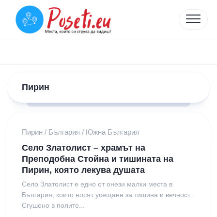
Skip
to
content
Пирин
Пирин
/
България
/
Южна България
Село Златолист – храмът на
Преподобна Стойна и тишината на
Пирин, която лекува душата
Село Златолист е едно от онези малки места в
България, които носят усещане за тишина и вечност.
Сгушено в полите...