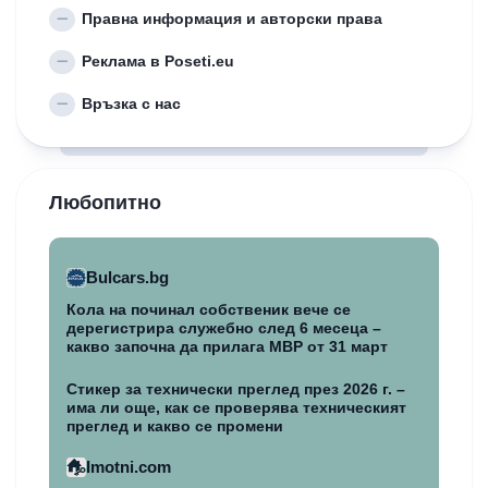
Правна информация и авторски права
Реклама в Poseti.eu
Връзка с нас
Любопитно
Bulcars.bg
Кола на починал собственик вече се
дерегистрира служебно след 6 месеца –
какво започна да прилага МВР от 31 март
Стикер за технически преглед през 2026 г. –
има ли още, как се проверява техническият
преглед и какво се промени
Imotni.com