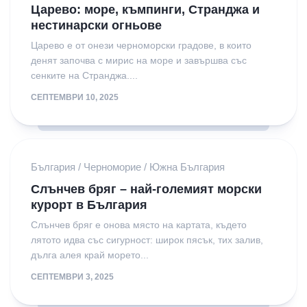
Царево: море, къмпинги, Странджа и
нестинарски огньове
Царево е от онези черноморски градове, в които
денят започва с мирис на море и завършва със
сенките на Странджа....
СЕПТЕМВРИ 10, 2025
България
/
Черноморие
/
Южна България
Слънчев бряг – най-големият морски
курорт в България
Слънчев бряг е онова място на картата, където
лятото идва със сигурност: широк пясък, тих залив,
дълга алея край морето...
СЕПТЕМВРИ 3, 2025