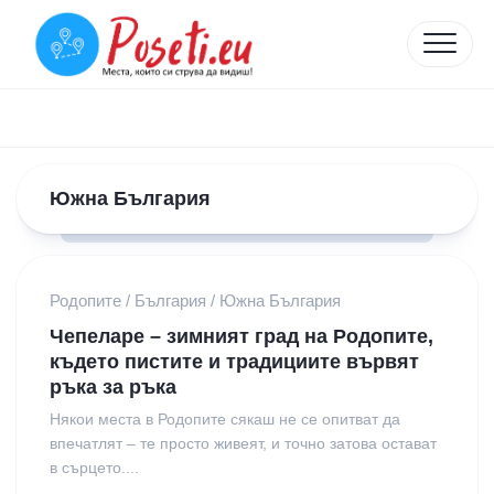
Skip
to
content
Южна България
Родопите
/
България
/
Южна България
Чепеларе – зимният град на Родопите,
където пистите и традициите вървят
ръка за ръка
Някои места в Родопите сякаш не се опитват да
впечатлят – те просто живеят, и точно затова остават
в сърцето....