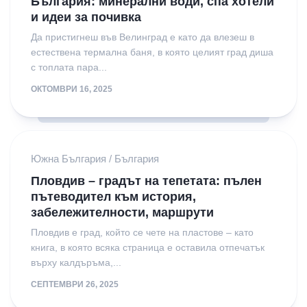
България: минерални води, спа хотели
и идеи за почивка
Да пристигнеш във Велинград е като да влезеш в
естествена термална баня, в която целият град диша
с топлата пара...
ОКТОМВРИ 16, 2025
Южна България
/
България
Пловдив – градът на тепетата: пълен
пътеводител към история,
забележителности, маршрути
Пловдив е град, който се чете на пластове – като
книга, в която всяка страница е оставила отпечатък
върху калдъръма,...
СЕПТЕМВРИ 26, 2025