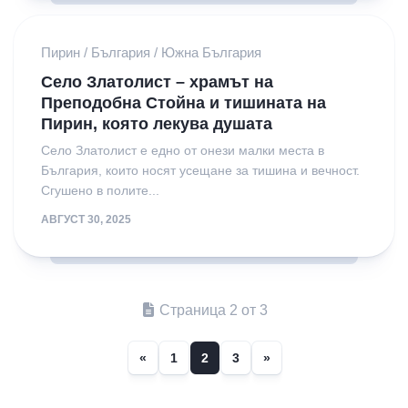
Пирин
/
България
/
Южна България
Село Златолист – храмът на
Преподобна Стойна и тишината на
Пирин, която лекува душата
Село Златолист е едно от онези малки места в
България, които носят усещане за тишина и вечност.
Сгушено в полите...
АВГУСТ 30, 2025
Страница 2 от 3
«
1
2
3
»