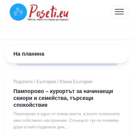
Skip
to
content
На планина
Родопите
/
България
/
Южна България
Пампорово – курортът за начинаещи
скиори и семейства, търсещи
спокойствие
Пампорово е едно от онези места, в които планината
има собствено настроение. Слънцето тук се появява
дори в най-студените дни,...