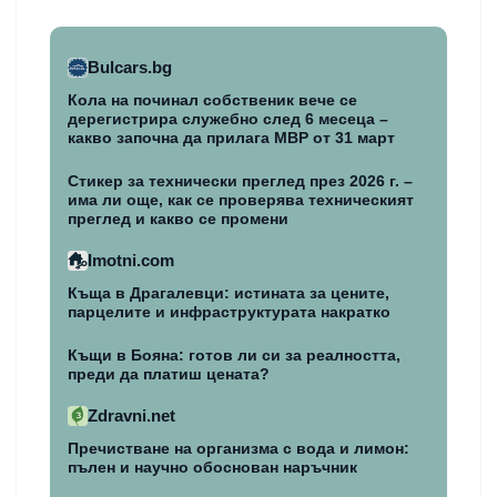
Bulcars.bg
Кола на починал собственик вече се
дерегистрира служебно след 6 месеца –
какво започна да прилага МВР от 31 март
Стикер за технически преглед през 2026 г. –
има ли още, как се проверява техническият
преглед и какво се промени
Imotni.com
Къща в Драгалевци: истината за цените,
парцелите и инфраструктурата накратко
Къщи в Бояна: готов ли си за реалността,
преди да платиш цената?
Zdravni.net
Пречистване на организма с вода и лимон:
пълен и научно обоснован наръчник