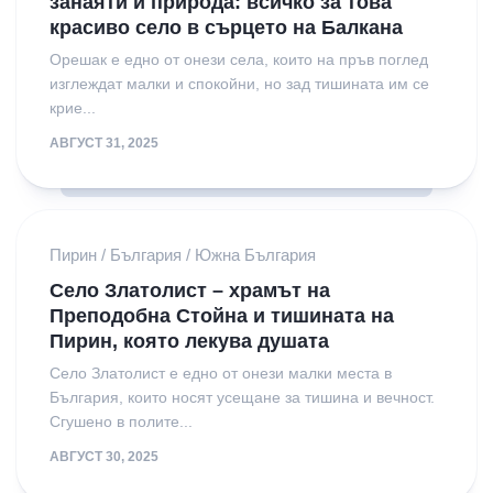
занаяти и природа: всичко за това
красиво село в сърцето на Балкана
Орешак е едно от онези села, които на пръв поглед
изглеждат малки и спокойни, но зад тишината им се
крие...
АВГУСТ 31, 2025
Пирин
/
България
/
Южна България
Село Златолист – храмът на
Преподобна Стойна и тишината на
Пирин, която лекува душата
Село Златолист е едно от онези малки места в
България, които носят усещане за тишина и вечност.
Сгушено в полите...
АВГУСТ 30, 2025