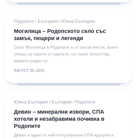
Родопите
/
България
/
Южна България
Могилица – Родопското село със
замък, пещери и легенди
Село Могилица в Родопите е от онези места, които
сякаш са скрити от картата, но пазят богатства,
каквито рядко се...
АВГУСТ 30, 2025
Южна България
/
България
/
Родопите
Девин – минерални извори, СПА
хотели и незабравима почивка в
Родопите
Девин е един от най-популярните СПА курорти в