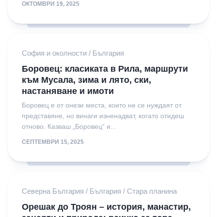
ОКТОМВРИ 19, 2025
София и околности
/
България
Боровец: класиката в Рила, маршрути
към Мусала, зима и лято, ски,
настаняване и имоти
Боровец е от онези места, които не се нуждаят от
представяне, но винаги изненадват, когато отидеш
отново. Казваш „Боровец“ и...
СЕПТЕМВРИ 15, 2025
Северна България
/
България
/
Стара планина
Орешак до Троян – история, манастир,