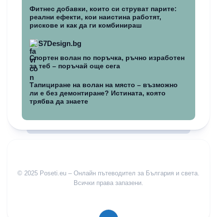
Фитнес добавки, които си струват парите:
реални ефекти, кои наистина работят,
рискове и как да ги комбинираш
S7Design.bg
Спортен волан по поръчка, ръчно изработен
за теб – поръчай още сега
Тапициране на волан на място – възможно
ли е без демонтиране? Истината, която
трябва да знаете
© 2025 Poseti.eu – Онлайн пътеводител за България и света.
Всички права запазени.