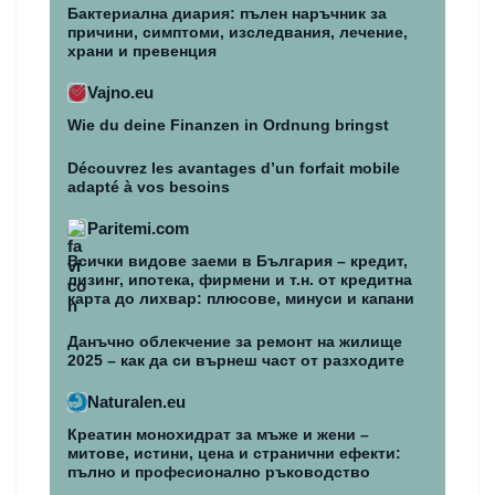
Бактериална диария: пълен наръчник за
причини, симптоми, изследвания, лечение,
храни и превенция
Vajno.eu
Wie du deine Finanzen in Ordnung bringst
Découvrez les avantages d’un forfait mobile
adapté à vos besoins
Paritemi.com
Всички видове заеми в България – кредит,
лизинг, ипотека, фирмени и т.н. от кредитна
карта до лихвар: плюсове, минуси и капани
Данъчно облекчение за ремонт на жилище
2025 – как да си върнеш част от разходите
Naturalen.eu
Креатин монохидрат за мъже и жени –
митове, истини, цена и странични ефекти:
пълно и професионално ръководство