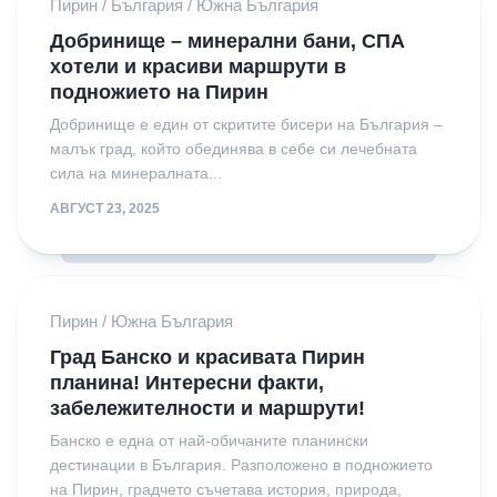
Пирин
/
България
/
Южна България
Добринище – минерални бани, СПА
хотели и красиви маршрути в
подножието на Пирин
Добринище е един от скритите бисери на България –
малък град, който обединява в себе си лечебната
сила на минералната...
АВГУСТ 23, 2025
Пирин
/
Южна България
Град Банско и красивата Пирин
планина! Интересни факти,
забележителности и маршрути!
Банско е една от най-обичаните планински
дестинации в България. Разположено в подножието
на Пирин, градчето съчетава история, природа,