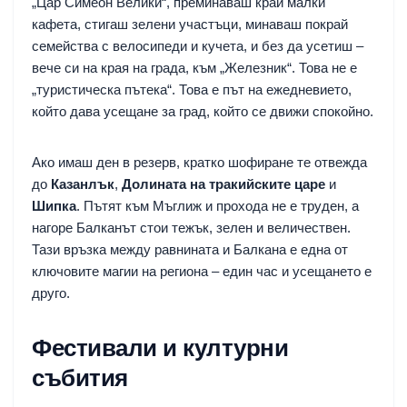
„Цар Симеон Велики“, преминаваш край малки
кафета, стигаш зелени участъци, минаваш покрай
семейства с велосипеди и кучета, и без да усетиш –
вече си на края на града, към „Железник“. Това не е
„туристическа пътека“. Това е път на ежедневието,
който дава усещане за град, който се движи спокойно.
Ако имаш ден в резерв, кратко шофиране те отвежда
до
Казанлък
,
Долината на тракийските царе
и
Шипка
. Пътят към Мъглиж и прохода не е труден, а
нагоре Балканът стои тежък, зелен и величествен.
Тази връзка между равнината и Балкана е една от
ключовите магии на региона – един час и усещането е
друго.
Фестивали и културни
събития