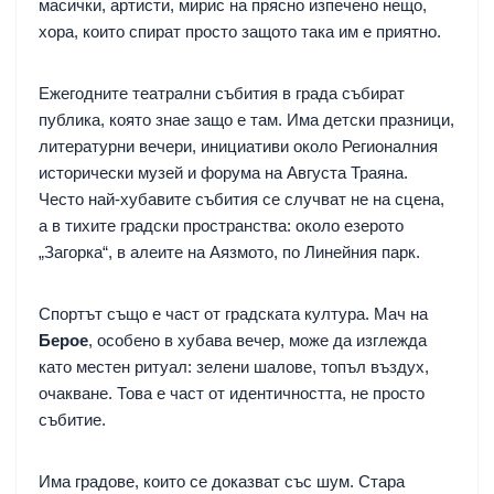
масички, артисти, мирис на прясно изпечено нещо,
хора, които спират просто защото така им е приятно.
Ежегодните театрални събития в града събират
публика, която знае защо е там. Има детски празници,
литературни вечери, инициативи около Регионалния
исторически музей и форума на Августа Траяна.
Често най-хубавите събития се случват не на сцена,
а в тихите градски пространства: около езерото
„Загорка“, в алеите на Аязмото, по Линейния парк.
Спортът също е част от градската култура. Мач на
Берое
, особено в хубава вечер, може да изглежда
като местен ритуал: зелени шалове, топъл въздух,
очакване. Това е част от идентичността, не просто
събитие.
Има градове, които се доказват със шум. Стара