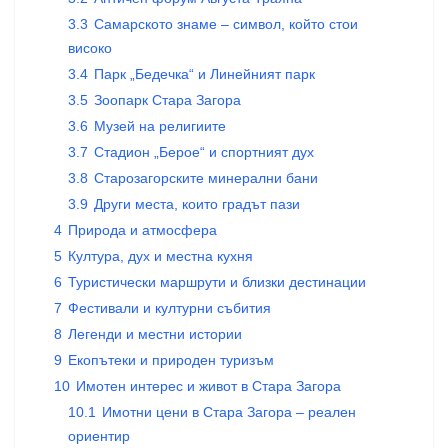
3.3
Самарското знаме – символ, който стои
високо
3.4
Парк „Бедечка“ и Линейният парк
3.5
Зоопарк Стара Загора
3.6
Музей на религиите
3.7
Стадион „Берое“ и спортният дух
3.8
Старозагорските минерални бани
3.9
Други места, които градът пази
4
Природа и атмосфера
5
Култура, дух и местна кухня
6
Туристически маршрути и близки дестинации
7
Фестивали и културни събития
8
Легенди и местни истории
9
Екопътеки и природен туризъм
10
Имотен интерес и живот в Стара Загора
10.1
Имотни цени в Стара Загора – реален
ориентир