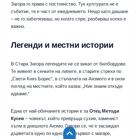
Загора го прави с постоянство. Тук културата не е
събитие, тя е част от ежедневието. Нещо като дишане
– не го забелязваш, но когато спре, разбираш колко е
важно.
Легенди и местни истории
В Стара Загора легендите не се викат от билбордове.
Те живеят в сенките на липите, в старите стрехи по
„Свети Княз Борис“, в стъпалата на Аязмото и в онзи
поглед на местните, който казва: „Ние знаем откъде
идваме.“
Една от най-обичаните истории е за
Отец Методи
Кусев
– човекът, който превръща сухия, каменист
хълм в днешното Аязмо. Говори се, че е засаждал
дърветата едно по едно; че е вървял с магаре,