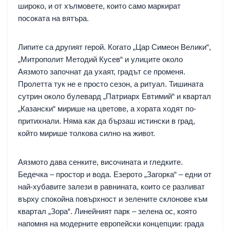
широко, и от хълмовете, които само маркират
посоката на вятъра.
Липите са другият герой. Когато „Цар Симеон Велики“,
„Митрополит Методий Кусев“ и улиците около
Аязмото започнат да ухаят, градът се променя.
Пролетта тук не е просто сезон, а ритуал. Тишината
сутрин около булевард „Патриарх Евтимий“ и квартал
„Казански“ мирише на цветове, а хората ходят по-
притихнали. Няма как да бързаш истински в град,
който мирише толкова силно на живот.
Аязмото дава сенките, височината и гледките.
Бедечка – простор и вода. Езерото „Загорка“ – едни от
най-хубавите залези в равнината, които се разливат
върху спокойна повърхност и зелените склонове към
квартал „Зора“. Линейният парк – зелена ос, която
напомня на модерните европейски концепции: града