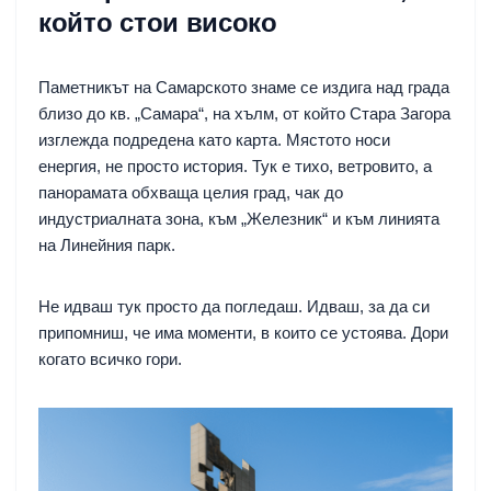
който стои високо
Паметникът на Самарското знаме се издига над града
близо до кв. „Самара“, на хълм, от който Стара Загора
изглежда подредена като карта. Мястото носи
енергия, не просто история. Тук е тихо, ветровито, а
панорамата обхваща целия град, чак до
индустриалната зона, към „Железник“ и към линията
на Линейния парк.
Не идваш тук просто да погледаш. Идваш, за да си
припомниш, че има моменти, в които се устоява. Дори
когато всичко гори.