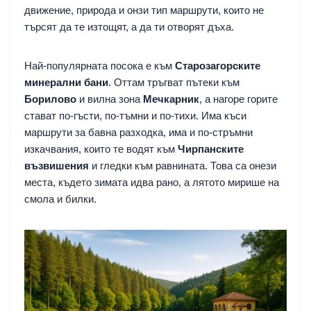
движение, природа и онзи тип маршрути, които не
търсят да те изтощят, а да ти отворят дъха.
Най-популярната посока е към
Старозагорските
минерални бани
. Оттам тръгват пътеки към
Борилово
и вилна зона
Мечкарник
, а нагоре горите
стават по-гъсти, по-тъмни и по-тихи. Има къси
маршрути за бавна разходка, има и по-стръмни
изкачвания, които те водят към
Чирпанските
възвишения
и гледки към равнината. Това са онези
места, където зимата идва рано, а лятото мирише на
смола и билки.