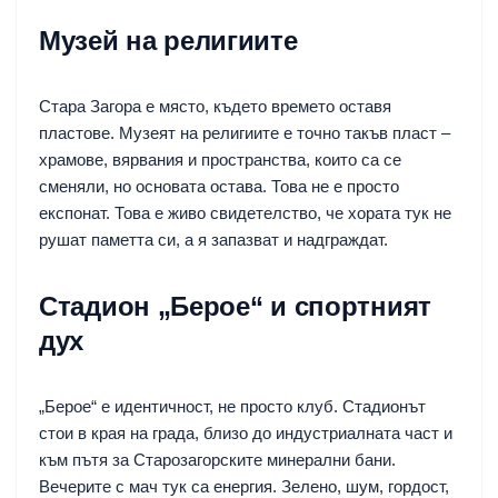
Музей на религиите
Стара Загора е място, където времето оставя
пластове. Музеят на религиите е точно такъв пласт –
храмове, вярвания и пространства, които са се
сменяли, но основата остава. Това не е просто
експонат. Това е живо свидетелство, че хората тук не
рушат паметта си, а я запазват и надграждат.
Стадион „Берое“ и спортният
дух
„Берое“ е идентичност, не просто клуб. Стадионът
стои в края на града, близо до индустриалната част и
към пътя за Старозагорските минерални бани.
Вечерите с мач тук са енергия. Зелено, шум, гордост,