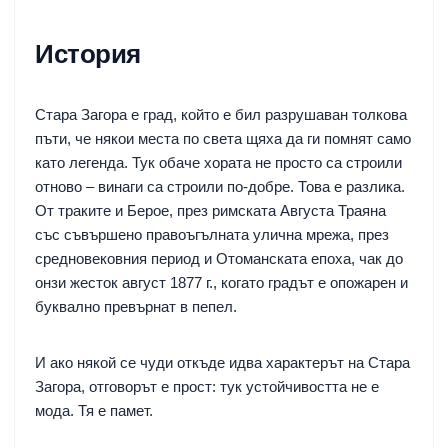
История
Стара Загора е град, който е бил разрушаван толкова
пъти, че някои места по света щяха да ги помнят само
като легенда. Тук обаче хората не просто са строили
отново – винаги са строили по-добре. Това е разлика.
От траките и Берое, през римската Августа Траяна
със съвършено правоъгълната улична мрежа, през
средновековния период и Отоманската епоха, чак до
онзи жесток август 1877 г., когато градът е опожарен и
буквално превърнат в пепел.
И ако някой се чуди откъде идва характерът на Стара
Загора, отговорът е прост: тук устойчивостта не е
мода. Тя е памет.