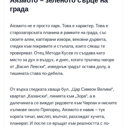
Аязмото – зеленото сърце на
града
Аязмото не е просто парк. Това е характер. Това е
старозагорската планина в рамките на града, със
своите алеи, каптирани извори, вековни дървета,
гледки към покривите и стъпала, които сякаш те
проверяват. Отец Методи Кусев го създава като
място за дух и въздух, и днес, когато тръгнеш нагоре
от „Васил Левски“, изведнъж градът остава долу, а
тишината става по-дебела.
От върха гледката хваща бул. „Цар Симеон Велики“,
квартал „Казански“, линията към „Зора“, а в
далечината се виждат ридовете към Чирпан и ниските
хълмове около Пряпорец. Аязмото е навик – тук
хората тичат, мислят, мълчат, разхождат кучета,
планират. И после се връщат към реалността с по-