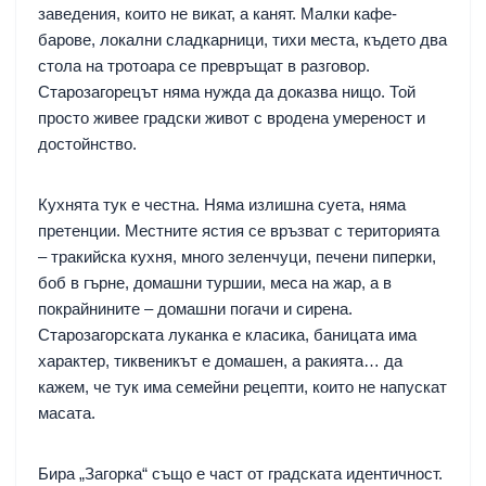
заведения, които не викат, а канят. Малки кафе-
барове, локални сладкарници, тихи места, където два
стола на тротоара се превръщат в разговор.
Старозагорецът няма нужда да доказва нищо. Той
просто живее градски живот с вродена умереност и
достойнство.
Кухнята тук е честна. Няма излишна суета, няма
претенции. Местните ястия се връзват с територията
– тракийска кухня, много зеленчуци, печени пиперки,
боб в гърне, домашни туршии, меса на жар, а в
покрайнините – домашни погачи и сирена.
Старозагорската луканка е класика, баницата има
характер, тиквеникът е домашен, а ракията… да
кажем, че тук има семейни рецепти, които не напускат
масата.
Бира „Загорка“ също е част от градската идентичност.