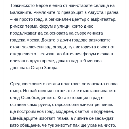
Тракийското Берое е едно от най-старите селища на
Балканите. Римляните го превръщат в Августа Траяна
– не просто град, а регионален център с амфитеатър,
римски терми, форум и улици, които днес
продължават да са основата на съвременната
градска мрежа. Докато в други градове разкопките
стоят заключени зад огради, тук историята е част от
ежедневието – слизаш до Античния форум и сякаш
влизаш в друго време, докато над теб минава
днешната Стара Загора.
Средновековието оставя пластове, османската епоха
също. Но най-силният отпечатък е възстановяването
след Освобождението. Когато горящият град е
оставил само руини, старозагорци взимат решение:
ще построим нов град, модерен, светъл и подреден.
Швейцарците изготвят плана, а липите се засаждат
като обещание, че тук животът пак ще ухае на чисто.