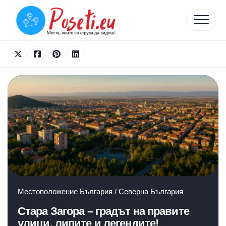
Skip
to
content
Местоположение
България
/
Северна България
Стара Загора – градът на правите
улици, липите и легендите!