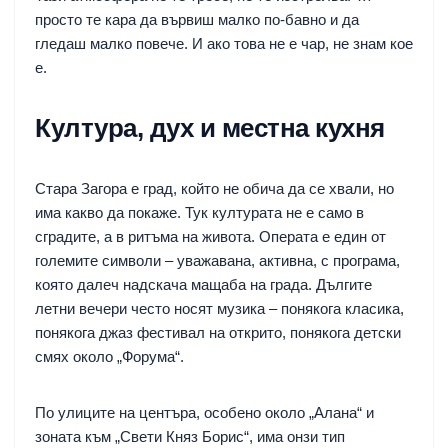
просто те кара да вървиш малко по-бавно и да
гледаш малко повече. И ако това не е чар, не знам кое
е.
Култура, дух и местна кухня
Стара Загора е град, който не обича да се хвали, но
има какво да покаже. Тук културата не е само в
сградите, а в ритъма на живота. Операта е един от
големите символи – уважавана, активна, с програма,
която далеч надскача мащаба на града. Дългите
летни вечери често носят музика – понякога класика,
понякога джаз фестивал на открито, понякога детски
смях около „Форума“.
По улиците на центъра, особено около „Алана“ и
зоната към „Свети Княз Борис“, има онзи тип