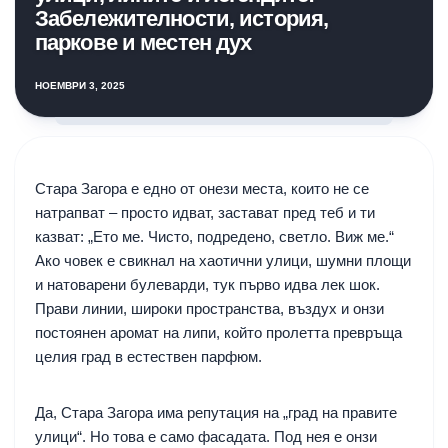
Забележителности, история,
паркове и местен дух
НОЕМВРИ 3, 2025
Стара Загора е едно от онези места, които не се
натрапват – просто идват, застават пред теб и ти
казват: „Ето ме. Чисто, подредено, светло. Виж ме.“
Ако човек е свикнал на хаотични улици, шумни площи
и натоварени булеварди, тук първо идва лек шок.
Прави линии, широки пространства, въздух и онзи
постоянен аромат на липи, който пролетта превръща
целия град в естествен парфюм.
Да, Стара Загора има репутация на „град на правите
улици“. Но това е само фасадата. Под нея е онзи