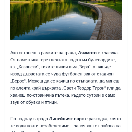
Ако останеш в рамките на града,
Аязмото
е класика.
От паметника горе гледката пада към булевардите,
кв. „Казански“, тихите линии към „Зора“, а някъде
иззад дърветата се чува футболен вик от стадион
„Берое“. Можеш да се качиш по стъпалата, да минеш
по алеята край църквата „Свети Теодор Тирон“ или да
хванеш по-странична пътека, където сутрин е само
звук от обувки и птици.
По-надолу в града
Линейният парк
е разходка, която
те води почти незабележимо – започваш от района на