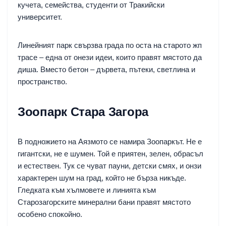
кучета, семейства, студенти от Тракийски
университет.
Линейният парк свързва града по оста на старото жп
трасе – една от онези идеи, които правят мястото да
диша. Вместо бетон – дървета, пътеки, светлина и
пространство.
Зоопарк Стара Загора
В подножието на Аязмото се намира Зоопаркът. Не е
гигантски, не е шумен. Той е приятен, зелен, обрасъл
и естествен. Тук се чуват пауни, детски смях, и онзи
характерен шум на град, който не бърза никъде.
Гледката към хълмовете и линията към
Старозагорските минерални бани правят мястото
особено спокойно.