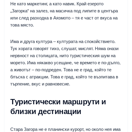
Не като маркетинг, а като навик. Край езерото
„Загорка“ на залез, на масичка под липите в центъра
или след разходка в Аязмото – тя е част от вкуса на
това място.
Има и друга култура – културата на спокойствието.
Тук хората говорят тихо, слушат, мислят. Няма онази
нервност на столицата, нито туристическия шум на
морето. Има някакво усещане, че времето е по-дълго,
а животът – по-подреден. Това не е град, който те
блъска с атракции. Това е град, който те възпитава в
търпение, вкус и равновесие.
Туристически маршрути и
близки дестинации
Стара Загора не е планински курорт, но около нея има