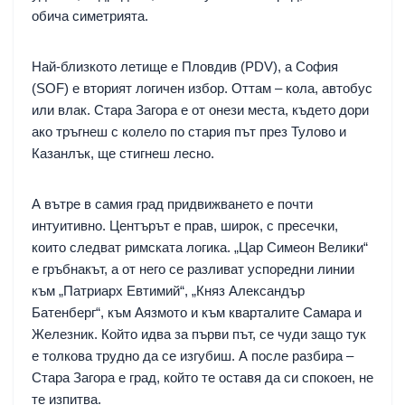
обича симетрията.
Най-близкото летище е Пловдив (PDV), а София
(SOF) е вторият логичен избор. Оттам – кола, автобус
или влак. Стара Загора е от онези места, където дори
ако тръгнеш с колело по стария път през Тулово и
Казанлък, ще стигнеш лесно.
А вътре в самия град придвижването е почти
интуитивно. Центърът е прав, широк, с пресечки,
които следват римската логика. „Цар Симеон Велики“
е гръбнакът, а от него се разливат успоредни линии
към „Патриарх Евтимий“, „Княз Александър
Батенберг“, към Аязмото и към кварталите Самара и
Железник. Който идва за първи път, се чуди защо тук
е толкова трудно да се изгубиш. А после разбира –
Стара Загора е град, който те оставя да си спокоен, не
те изпитва.