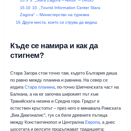
15.9
9. „Stara Zagora – About“ – URBO
15.10
10. „Tourist Information Center Stara
Zagora“ – Министерство на туризма
16
Други места, които си струва да видиш
Къде се намира и как да
стигнем?
Стара Загора стои точно там, където България диша
по равно между планина и равнина. На север се
издига
Стара планина
, по-точно Шипченската част на
Балкана, а на юг започва широкият път към
Тракийската низина и Средна гора. Градът е
естествен кръстопът – през него е минавала Римската
„Виа Диагоналис“, тук са били древните пътища
между Константинопол и Централна
Европа
, а днес
шосетата и релсите продължават традицията: