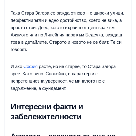
Така Стара Загора се ражда отново – с широки улици,
перфектни ъгли и едно достойнство, което не вика, а
просто стои. Днес, когато вървиш от центъра към
Аязмото или по Линейния парк към Бедечка, виждаш
това в детайлите. Старото и новото не се бият. Те си
говорят.
И ако
София
расте, но не старее, то Стара Загора
зрее. Като вино. Спокойно, с характер и с
непретенциозна увереност, че миналото не е
задължение, а фундамент.
Интересни факти и
забележителности