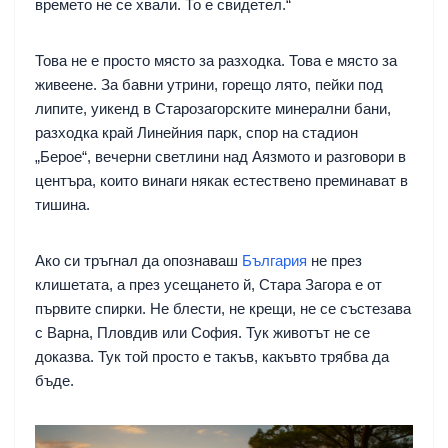
времето не се хвали. То е свидетел.“
Това не е просто място за разходка. Това е място за
живеене. За бавни утрини, горещо лято, пейки под
липите, уикенд в Старозагорските минерални бани,
разходка край Линейния парк, спор на стадион
„Берое“, вечерни светлини над Аязмото и разговори в
центъра, които винаги някак естествено преминават в
тишина.
Ако си тръгнал да опознаваш
България
не през
клишетата, а през усещането й, Стара Загора е от
първите спирки. Не блести, не крещи, не се състезава
с Варна, Пловдив или София. Тук животът не се
доказва. Тук той просто е такъв, какъвто трябва да
бъде.