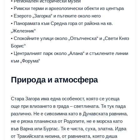
• Регионален исторически музей
• Римски терми и археологически обекти из центъра
• Езерото „Загорка“ и пътеките около него
• Панорамата към Средна гора от района на кв.
„Железник“
• Спокойните улици около „Опълченска“ и „Свети Княз
Борис“
• Централният парк около „Алана“ и стъклените линии
към „Форума“
Природа и атмосфера
Стара Загора има една особеност, която се усеща
още при влизането в града – светлината. Тя тук пада
различно. Не е сивозимна като в Дунавската равнина,
не е рязка планинска от Родопите, не е морска като
във Варна или Бургас. Тя е чиста, суха, златна. Идва
от Тракийската низина, от равнината, която диша