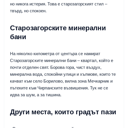
но никога истерия. Това е старозагорският стил –
твърд, но спокоен.
Старозагорските минерални
бани
На няколко километра от центъра се намират
Старозагорските минерални бани – квартал, който е
почти отделен свят. Борова гора, чист въздух,
минерална вода, спокойни улици и хълмове, които те
качват към село Борилово, вилна зона Мечкарник и
пътеките към Чирпанските възвишения. Тук не се
идва за шум, а за тишина.
Други места, които градът пази