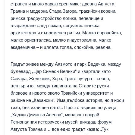
странен и много характерен микс: древна Августа
Траяна и модерна Стара Загора, тракийски корени,
римска градоустройство логика, пепелище и
възраждане след пожар, социалистическа
архитектура и съвременен ритъм. Малко европейска,
малко ориенталска, малко индустриална, малко
академична – и цялата топла, спокойна, реална.
Градът живее между Аязмото и парк Бедечка, между
булевард „Цар Симеон Велики“ и квартали като
Самара, Железник, Зора, Трите чучура – север,
център и юг, между тишината на Старите руски
блокове и новото около Тракийски университет и
района на „Казански“. Има дълбока история, но я носи
тихо, без излишен патос. Просто вървиш по улица
„Хаджи Димитър Асенов“, минаваш покрай
Регионалния исторически музей, виждаш форум
Августа Траяна и… все едно градът казва: „Тук