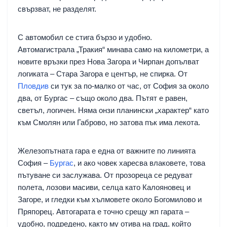
свързват, не разделят.
С автомобил се стига бързо и удобно.
Автомагистрала „Тракия“ минава само на километри, а
новите връзки през Нова Загора и Чирпан допълват
логиката – Стара Загора е център, не спирка. От
Пловдив
си тук за по-малко от час, от София за около
два, от Бургас – също около два. Пътят е равен,
светъл, логичен. Няма онзи планински „характер“ като
към Смолян или Габрово, но затова пък има лекота.
Железопътната гара е една от важните по линията
София –
Бургас
, и ако човек харесва влаковете, това
пътуване си заслужава. От прозореца се редуват
полета, лозови масиви, селца като Калояновец и
Загоре, и гледки към хълмовете около Богомилово и
Пряпорец. Автогарата е точно срещу жп гарата –
удобно, подредено, както му отива на град, който