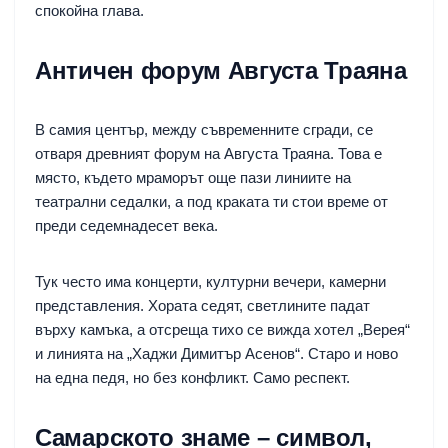
спокойна глава.
Античен форум Августа Траяна
В самия център, между съвременните сгради, се
отваря древният форум на Августа Траяна. Това е
място, където мраморът още пази линиите на
театрални седалки, а под краката ти стои време от
преди седемнадесет века.
Тук често има концерти, културни вечери, камерни
представления. Хората седят, светлините падат
върху камъка, а отсреща тихо се вижда хотел „Верея“
и линията на „Хаджи Димитър Асенов“. Старо и ново
на една педя, но без конфликт. Само респект.
Самарското знаме – символ,