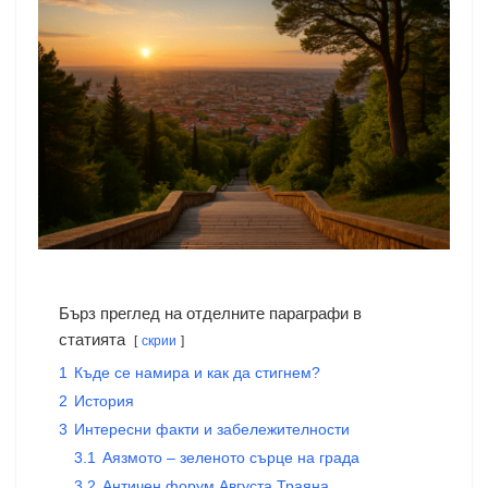
Бърз преглед на отделните параграфи в
статията
скрии
1
Къде се намира и как да стигнем?
2
История
3
Интересни факти и забележителности
3.1
Аязмото – зеленото сърце на града
3.2
Античен форум Августа Траяна