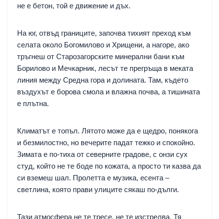
не е бетон, той е движение и дъх.
На юг, отвъд границите, започва тихият преход към
селата около Богомилово и Хрищени, а нагоре, ако
тръгнеш от Старозагорските минерални бани към
Борилово и Мечкарник, лесът те прегръща в меката
линия между Средна гора и долината. Там, където
въздухът е борова смола и влажна почва, а тишината
е плътна.
Климатът е топъл. Лятото може да е щедро, понякога
и безмилостно, но вечерите падат тежко и спокойно.
Зимата е по-тиха от северните градове, с онзи сух
студ, който не те боде по кожата, а просто ти казва да
си вземеш шал. Пролетта е музика, есента –
светлина, която прави улиците сякаш по-дълги.
Тази атмосфера не те тресе, не те изстрелва. Тя