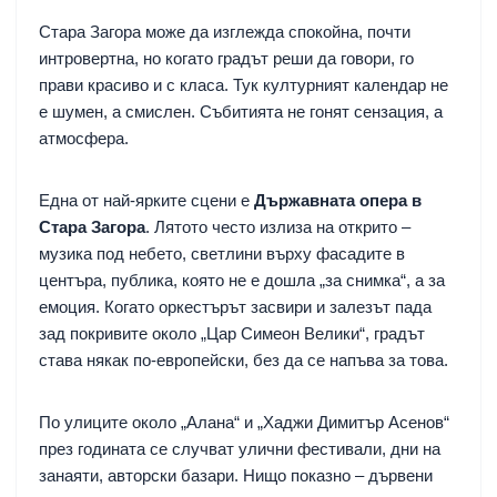
Стара Загора може да изглежда спокойна, почти
интровертна, но когато градът реши да говори, го
прави красиво и с класа. Тук културният календар не
е шумен, а смислен. Събитията не гонят сензация, а
атмосфера.
Една от най-ярките сцени е
Държавната опера в
Стара Загора
. Лятото често излиза на открито –
музика под небето, светлини върху фасадите в
центъра, публика, която не е дошла „за снимка“, а за
емоция. Когато оркестърът засвири и залезът пада
зад покривите около „Цар Симеон Велики“, градът
става някак по-европейски, без да се напъва за това.
По улиците около „Алана“ и „Хаджи Димитър Асенов“
през годината се случват улични фестивали, дни на
занаяти, авторски базари. Нищо показно – дървени