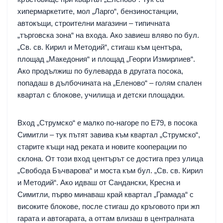
хипермаркетите, мол „Ларго“, бензиностанции,
автокъщи, строителни магазини – типичната
„търговска зона“ на входа. Ако завиеш вляво по бул.
„Св. св. Кирил и Методий“, стигаш към центъра,
площад „Македония“ и площад „Георги Измирлиев“.
Ако продължиш по булеварда в другата посока,
попадаш в дълбочината на „Еленово“ – голям спален
квартал с блокове, училища и детски площадки.
Вход „Струмско“ е малко по-нагоре по Е79, в посока
Симитли – тук пътят завива към квартал „Струмско“,
старите къщи над реката и новите кооперации по
склона. От този вход центърът се достига през улица
„Свобода Бъчварова“ и моста към бул. „Св. св. Кирил
и Методий“. Ако идваш от Сандански, Кресна и
Симитли, първо минаваш край квартал „Грамада“ с
високите блокове, после стигаш до кръговото при жп
гарата и автогарата, а оттам влизаш в централната