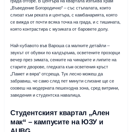
града отгоре. В центъра на квартала изпъква храм
„Въведение Богородично“ – със стъпалата, които
слизат към реката и центъра, с камбанарията, която
се вижда от почти всяка точка на града, и с тишината,
която контрастира с музиката от баровете долу.
Най-хубавото във Вароша са малките детайли –
звукът от обувки по калдъръма, осветените прозорци
вечер през зимата, сенките на чинарите и липите на
старите дворове, гледката към осветения кръст
„Памет и вяра“ отсреща. Тук лесно можеш да
забравиш, че само след пет минути слизане ще се
озовеш на модерната пешеходна зона, сред витрини,
заведения и студентска навалица.
Студентският квартал „Ален
мак“ – кампусите на ЮЗУ и
AUBG