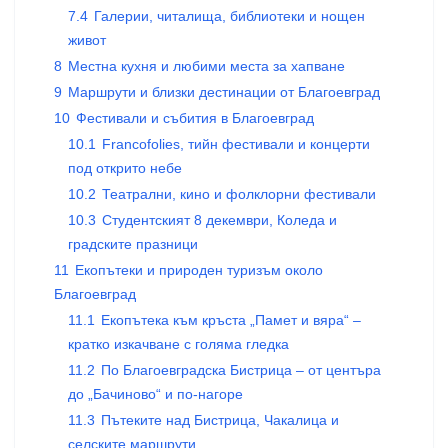
7.4
Галерии, читалища, библиотеки и нощен
живот
8
Местна кухня и любими места за хапване
9
Маршрути и близки дестинации от Благоевград
10
Фестивали и събития в Благоевград
10.1
Francofolies, тийн фестивали и концерти
под открито небе
10.2
Театрални, кино и фолклорни фестивали
10.3
Студентският 8 декември, Коледа и
градските празници
11
Екопътеки и природен туризъм около
Благоевград
11.1
Екопътека към кръста „Памет и вяра“ –
кратко изкачване с голяма гледка
11.2
По Благоевградска Бистрица – от центъра
до „Бачиново“ и по-нагоре
11.3
Пътеките над Бистрица, Чакалица и
селските маршрути