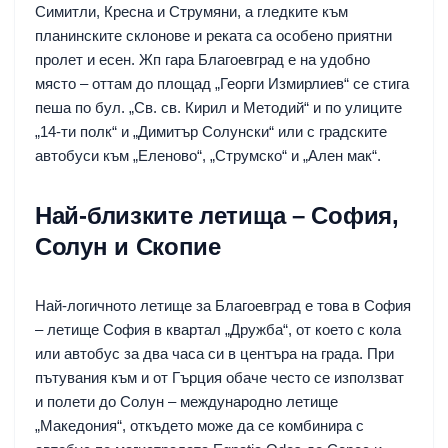
Симитли, Кресна и Струмяни, а гледките към
планинските склонове и реката са особено приятни
пролет и есен. Жп гара Благоевград е на удобно
място – оттам до площад „Георги Измирлиев“ се стига
пеша по бул. „Св. св. Кирил и Методий“ и по улиците
„14-ти полк“ и „Димитър Солунски“ или с градските
автобуси към „Еленово“, „Струмско“ и „Ален мак“.
Най-близките летища – София,
Солун и Скопие
Най-логичното летище за Благоевград е това в София
– летище София в квартал „Дружба“, от което с кола
или автобус за два часа си в центъра на града. При
пътувания към и от Гърция обаче често се използват
и полети до Солун – международно летище
„Македония“, откъдето може да се комбинира с