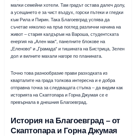
малки семейни хотели. Там градът остава далеч долу,
а усещането е за чист въздух, горски пътеки и гледки
към Рила и Пирин. Така Благоевград успява да
съчетае няколко на пръв поглед различни начина на
живот – стария калдъръм на Вароша, студентската
енергия на „Ален мак“, панелните блокове на
„Еленово“ и „Грамада“ и тишината на Бистрица, Зелен
дол и вилните махали нагоре по планината.
Точно това разнообразие прави разходката из
кварталите на града толкова интересна и е добра
отправна точка за следващата стъпка – да видим как
историята на Скаптопара и Горна Джумая се е
превърнала в днешния Благоевград.
История на Благоевград – от
Скаптопара и Горна Джумая