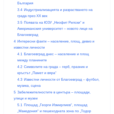
България
3.4
Индустриализацията и разрастването на
града през XX век
3.5
Появата на ЮЗУ „Неофит Рилски“ и
Американския университет – новото лице на
Благоевград
4
Интересни факти – население, площ, девиз и
известни личности
4.1
Благоевград днес – население и площ
между планините
4.2
Символите на града – герб, празник и
кръстът „Памет и вяра“
4.3
Известни личности от Благоевград – футбол,
музика, сцена
5
Забележителностите в центъра – площади,
улици и музеи
5.1
Площад „Георги Измирлиев“, площад
„Македония“ и пешеходната зона по „Тодор