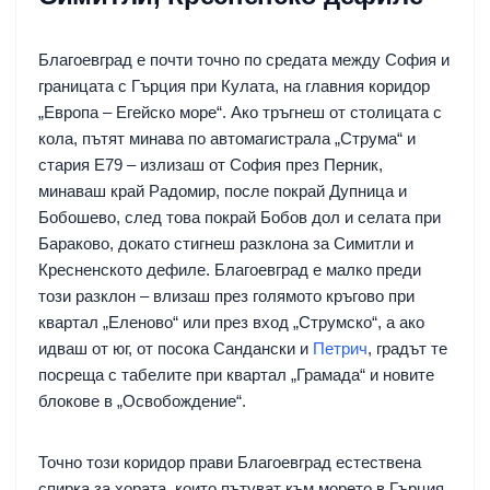
Благоевград е почти точно по средата между София и
границата с Гърция при Кулата, на главния коридор
„Европа – Егейско море“. Ако тръгнеш от столицата с
кола, пътят минава по автомагистрала „Струма“ и
стария Е79 – излизаш от София през Перник,
минаваш край Радомир, после покрай Дупница и
Бобошево, след това покрай Бобов дол и селата при
Бараково, докато стигнеш разклона за Симитли и
Кресненското дефиле. Благоевград е малко преди
този разклон – влизаш през голямото кръгово при
квартал „Еленово“ или през вход „Струмско“, а ако
идваш от юг, от посока Сандански и
Петрич
, градът те
посреща с табелите при квартал „Грамада“ и новите
блокове в „Освобождение“.
Точно този коридор прави Благоевград естествена
спирка за хората, които пътуват към морето в Гърция