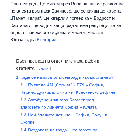
Благоевград. Ще минем през Вароша, ще се разходим
по алеята към парк Бачиново, ще се качим до кръста
„Памет и вяра“, ще хвърлим поглед към Бодрост и
Картала и ще видим защо градът има репутацията на
едно от най-живите и „винаги млади“ места в
Югозападна
България
.
Бърз преглед на отделните параграфи в
статията
скрии
1
Къде се намира Благоевград и как да стигнем?
1.1
Пътят по АМ „Струма“ и Е79 – София,
Перник, Дупница, Симитли, Кресненско дефиле
1.2
Автобусна и жп гара Благоевград –
влаковете по линията София – Кулата
1.3
Най-близките летища – София, Солун и
Скопие
1.4
Входовете на града – кръговото при