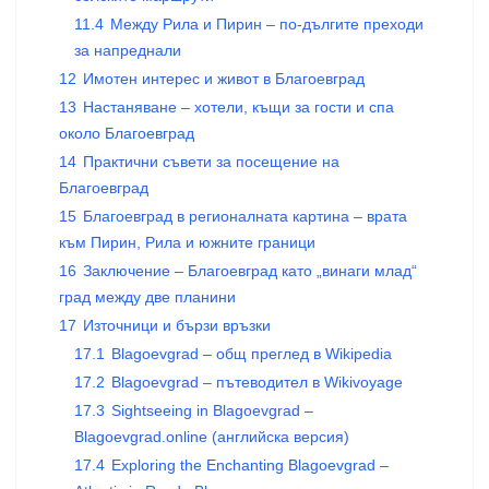
11.4
Между Рила и Пирин – по-дългите преходи
за напреднали
12
Имотен интерес и живот в Благоевград
13
Настаняване – хотели, къщи за гости и спа
около Благоевград
14
Практични съвети за посещение на
Благоевград
15
Благоевград в регионалната картина – врата
към Пирин, Рила и южните граници
16
Заключение – Благоевград като „винаги млад“
град между две планини
17
Източници и бързи връзки
17.1
Blagoevgrad – общ преглед в Wikipedia
17.2
Blagoevgrad – пътеводител в Wikivoyage
17.3
Sightseeing in Blagoevgrad –
Blagoevgrad.online (английска версия)
17.4
Exploring the Enchanting Blagoevgrad –