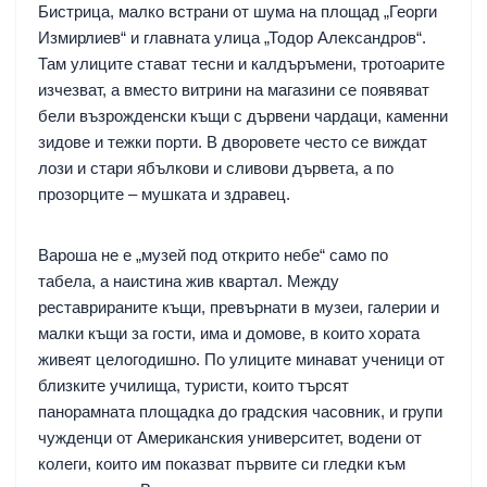
Бистрица, малко встрани от шума на площад „Георги
Измирлиев“ и главната улица „Тодор Александров“.
Там улиците стават тесни и калдъръмени, тротоарите
изчезват, а вместо витрини на магазини се появяват
бели възрожденски къщи с дървени чардаци, каменни
зидове и тежки порти. В дворовете често се виждат
лози и стари ябълкови и сливови дървета, а по
прозорците – мушката и здравец.
Вароша не е „музей под открито небе“ само по
табела, а наистина жив квартал. Между
реставрираните къщи, превърнати в музеи, галерии и
малки къщи за гости, има и домове, в които хората
живеят целогодишно. По улиците минават ученици от
близките училища, туристи, които търсят
панорамната площадка до градския часовник, и групи
чужденци от Американския университет, водени от
колеги, които им показват първите си гледки към