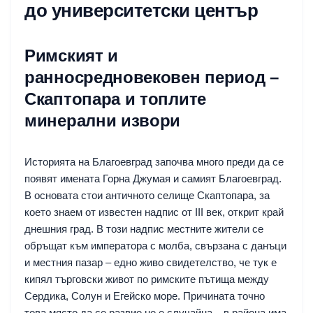
до университетски център
Римският и
ранносредновековен период –
Скаптопара и топлите
минерални извори
Историята на Благоевград започва много преди да се
появят имената Горна Джумая и самият Благоевград.
В основата стои античното селище Скаптопара, за
което знаем от известен надпис от III век, открит край
днешния град. В този надпис местните жители се
обръщат към императора с молба, свързана с данъци
и местния пазар – едно живо свидетелство, че тук е
кипял търговски живот по римските пътища между
Сердика, Солун и Егейско море. Причината точно
това място да се развие не е случайна – в района има