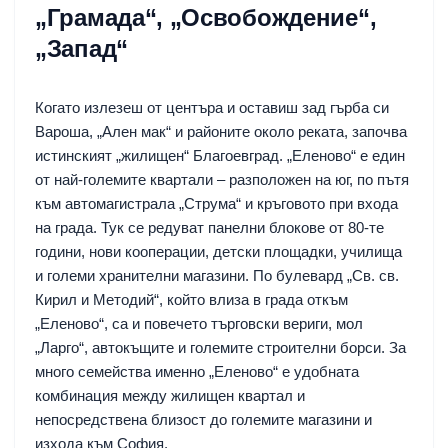
„Грамада“, „Освобождение“,
„Запад“
Когато излезеш от центъра и оставиш зад гърба си
Вароша, „Ален мак“ и районите около реката, започва
истинският „жилищен“ Благоевград. „Еленово“ е един
от най-големите квартали – разположен на юг, по пътя
към автомагистрала „Струма“ и кръговото при входа
на града. Тук се редуват панелни блокове от 80-те
години, нови кооперации, детски площадки, училища
и големи хранителни магазини. По булевард „Св. св.
Кирил и Методий“, който влиза в града откъм
„Еленово“, са и повечето търговски вериги, мол
„Ларго“, автокъщите и големите строителни борси. За
много семейства именно „Еленово“ е удобната
комбинация между жилищен квартал и
непосредствена близост до големите магазини и
изхода към София.