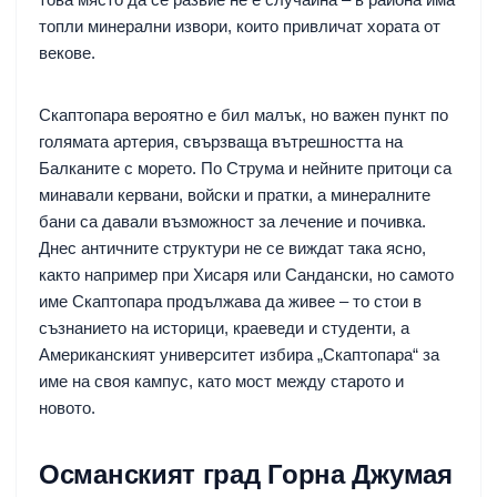
топли минерални извори, които привличат хората от
векове.
Скаптопара вероятно е бил малък, но важен пункт по
голямата артерия, свързваща вътрешността на
Балканите с морето. По Струма и нейните притоци са
минавали кервани, войски и пратки, а минералните
бани са давали възможност за лечение и почивка.
Днес античните структури не се виждат така ясно,
както например при Хисаря или Сандански, но самото
име Скаптопара продължава да живее – то стои в
съзнанието на историци, краеведи и студенти, а
Американският университет избира „Скаптопара“ за
име на своя кампус, като мост между старото и
новото.
Османският град Горна Джумая