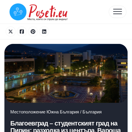
Skip
to
content
Местоположение
Южна България
/
България
Благоевград – студентският град на
Пирин: разходка из центъра, Вароша