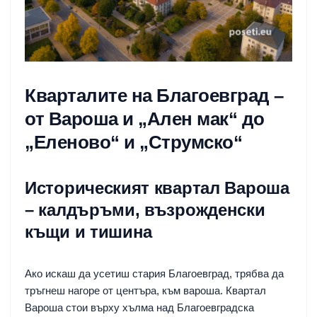
Кварталите на Благоевград –
от Вароша и „Ален мак“ до
„Еленово“ и „Струмско“
Историческият квартал Вароша
– калдъръми, възрожденски
къщи и тишина
Ако искаш да усетиш стария Благоевград, трябва да
тръгнеш нагоре от центъра, към вароша. Квартал
Вароша стои върху хълма над Благоевградска