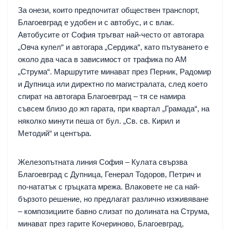
За онези, които предпочитат обществен транспорт,
Благоевград е удобен и с автобус, и с влак.
Автобусите от София тръгват най-често от автогара
„Овча купел“ и автогара „Сердика“, като пътуването е
около два часа в зависимост от трафика по АМ
„Струма“. Маршрутите минават през Перник, Радомир
и Дупница или директно по магистралата, след което
спират на автогара Благоевград – тя се намира
съвсем близо до жп гарата, при квартал „Грамада“, на
няколко минути пеша от бул. „Св. св. Кирил и
Методий“ и центъра.
Железопътната линия София – Кулата свързва
Благоевград с Дупница, Генерал Тодоров, Петрич и
по-нататък с гръцката мрежа. Влаковете не са най-
бързото решение, но предлагат различно изживяване
– композициите бавно слизат по долината на Струма,
минават през гарите Кочериново, Благоевград,