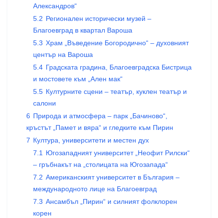
Александров“
5.2
Регионален исторически музей –
Благоевград в квартал Вароша
5.3
Храм „Въведение Богородично“ – духовният
център на Вароша
5.4
Градската градина, Благоевградска Бистрица
и мостовете към „Ален мак“
5.5
Културните сцени – театър, куклен театър и
салони
6
Природа и атмосфера – парк „Бачиново“,
кръстът „Памет и вяра“ и гледките към Пирин
7
Култура, университети и местен дух
7.1
Югозападният университет „Неофит Рилски“
– гръбнакът на „столицата на Югозапада“
7.2
Американският университет в България –
международното лице на Благоевград
7.3
Ансамбъл „Пирин“ и силният фолклорен
корен