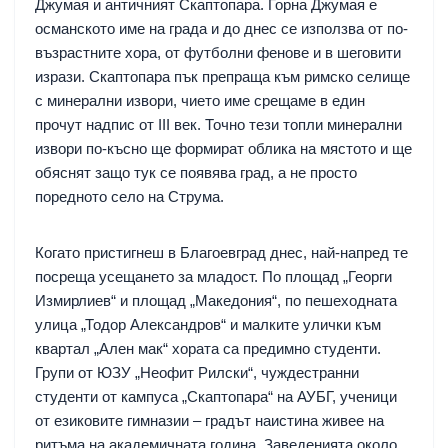
Джумая и античният Скаптопара. Горна Джумая е
османското име на града и до днес се използва от по-
възрастните хора, от футболни фенове и в шеговити
изрази. Скаптопара пък препраща към римско селище
с минерални извори, чието име срещаме в един
прочут надпис от III век. Точно тези топли минерални
извори по-късно ще формират облика на мястото и ще
обяснят защо тук се появява град, а не просто
поредното село на Струма.
Когато пристигнеш в Благоевград днес, най-напред те
посреща усещането за младост. По площад „Георги
Измирлиев“ и площад „Македония“, по пешеходната
улица „Тодор Александров“ и малките улички към
квартал „Ален мак“ хората са предимно студенти.
Групи от ЮЗУ „Неофит Рилски“, чуждестранни
студенти от кампуса „Скаптопара“ на АУБГ, ученици
от езиковите гимназии – градът наистина живее на
ритъма на академичната година. Заведенията около