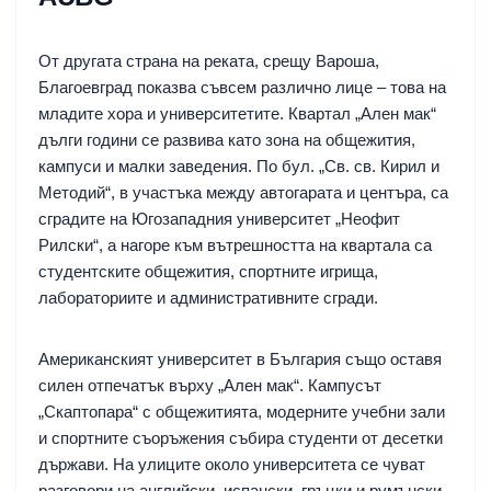
От другата страна на реката, срещу Вароша,
Благоевград показва съвсем различно лице – това на
младите хора и университетите. Квартал „Ален мак“
дълги години се развива като зона на общежития,
кампуси и малки заведения. По бул. „Св. св. Кирил и
Методий“, в участъка между автогарата и центъра, са
сградите на Югозападния университет „Неофит
Рилски“, а нагоре към вътрешността на квартала са
студентските общежития, спортните игрища,
лабораториите и административните сгради.
Американският университет в България също оставя
силен отпечатък върху „Ален мак“. Кампусът
„Скаптопара“ с общежитията, модерните учебни зали
и спортните съоръжения събира студенти от десетки
държави. На улиците около университета се чуват
разговори на английски, испански, гръцки и румънски,