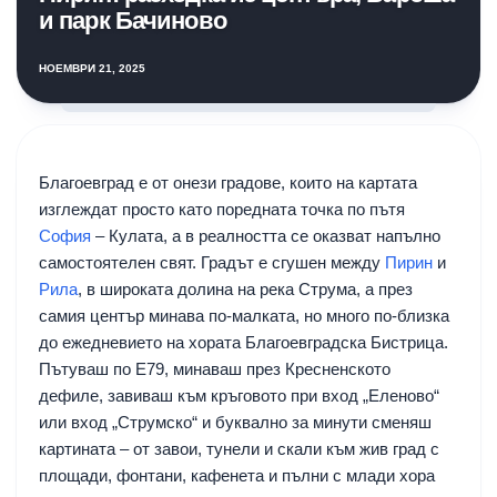
и парк Бачиново
НОЕМВРИ 21, 2025
Благоевград е от онези градове, които на картата
изглеждат просто като поредната точка по пътя
София
– Кулата, а в реалността се оказват напълно
самостоятелен свят. Градът е сгушен между
Пирин
и
Рила
, в широката долина на река Струма, а през
самия център минава по-малката, но много по-близка
до ежедневието на хората Благоевградска Бистрица.
Пътуваш по Е79, минаваш през Кресненското
дефиле, завиваш към кръговото при вход „Еленово“
или вход „Струмско“ и буквално за минути сменяш
картината – от завои, тунели и скали към жив град с
площади, фонтани, кафенета и пълни с млади хора