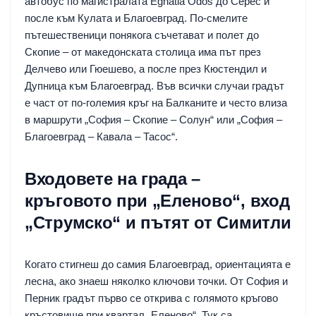
автобус по магистралата Еgnatia Odos до Серес и
после към Кулата и Благоевград. По-смелите
пътешественици понякога съчетават и полет до
Скопие – от македонската столица има път през
Делчево или Гюешево, а после през Кюстендил и
Дупница към Благоевград. Във всички случаи градът
е част от по-големия кръг на Балканите и често влиза
в маршрути „София – Скопие – Солун“ или „София –
Благоевград – Кавала – Тасос“.
Входовете на града –
кръговото при „Еленово“, вход
„Струмско“ и пътят от Симитли
Когато стигнеш до самия Благоевград, ориентацията е
лесна, ако знаеш няколко ключови точки. От София и
Перник градът първо се открива с голямото кръгово
кръстовище при квартал „Еленово“. Тук са