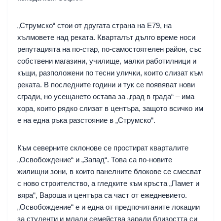
„Струмско“ стои от другата страна на Е79, на
хълмовете над реката. Кварталът дълго време носи
репутацията на по-стар, по-самостоятелен район, със
собствени магазини, училище, малки работилници и
къщи, разположени по тесни улички, които слизат към
реката. В последните години и тук се появяват нови
сгради, но усещането остава за „град в града“ – има
хора, които рядко слизат в центъра, защото всичко им
е на една ръка разстояние в „Струмско“.
Към северните склонове се простират кварталите
„Освобождение“ и „Запад“. Това са по-новите
жилищни зони, в които панелните блокове се смесват
с ново строителство, а гледките към кръста „Памет и
вяра“, Вароша и центъра са част от ежедневието.
„Освобождение“ е и една от предпочитаните локации
за студенти и млади семейства заради близостта си