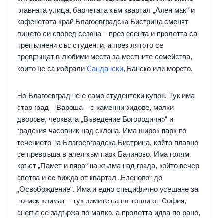
главната улица, барчетата към квартал „Ален мак“ и
кафенетата край Благоевградска Бистрица сменят
лицето си според сезона – през есента и пролетта са
препълнени със студенти, а през лятото се
превръщат в любими места за местните семейства,
които не са избрали
Сандански
, Банско или морето.
Но Благоевград не е само студентски купон. Тук има
стар град – Вароша – с каменни зидове, малки
дворове, черквата „Въведение Богородично“ и
градския часовник над склона. Има широк парк по
течението на Благоевградска Бистрица, който плавно
се превръща в алея към парк Бачиново. Има голям
кръст „Памет и вяра“ на хълма над града, който вечер
светва и се вижда от квартал „Еленово“ до
„Освобождение“. Има и едно специфично усещане за
по-мек климат – тук зимите са по-топли от София,
снегът се задържа по-малко, а пролетта идва по-рано,