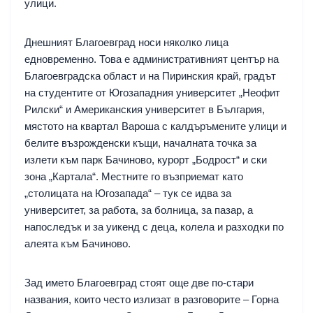
улици.
Днешният Благоевград носи няколко лица
едновременно. Това е административният център на
Благоевградска област и на Пиринския край, градът
на студентите от Югозападния университет „Неофит
Рилски“ и Американския университет в България,
мястото на квартал Вароша с калдъръмените улици и
белите възрожденски къщи, началната точка за
излети към парк Бачиново, курорт „Бодрост“ и ски
зона „Картала“. Местните го възприемат като
„столицата на Югозапада“ – тук се идва за
университет, за работа, за болница, за пазар, а
напоследък и за уикенд с деца, колела и разходки по
алеята към Бачиново.
Зад името Благоевград стоят още две по-стари
названия, които често излизат в разговорите – Горна