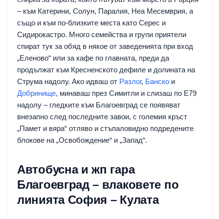
– към Катерини, Солун, Паралия, Неа Месемврия, а
също и към по-близките места като Серес и
Сидирокастро. Много семейства и групи приятели
спират тук за обяд в някое от заведенията при вход
„Еленово“ или за кафе по главната, преди да
продължат към Кресненското дефиле и долината на
Струма надолу. Ако идваш от
Разлог
,
Банско
и
Добринище
, минаваш през Симитли и слизаш по Е79
надолу – гледките към Благоевград се появяват
внезапно след последните завои, с големия кръст
„Памет и вяра“ отляво и стъпаловидно подредените
блокове на „Освобождение“ и „Запад“.
Автобусна и жп гара
Благоевград – влаковете по
линията София – Кулата