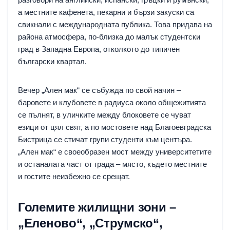
а местните кафенета, пекарни и бързи закуски са
свикнали с международната публика. Това придава на
района атмосфера, по-близка до малък студентски
град в Западна Европа, отколкото до типичен
български квартал.
Вечер „Ален мак“ се събужда по свой начин –
баровете и клубовете в радиуса около общежитията
се пълнят, в уличките между блоковете се чуват
езици от цял свят, а по мостовете над Благоевградска
Бистрица се стичат групи студенти към центъра.
„Ален мак“ е своеобразен мост между университетите
и останалата част от града – място, където местните
и гостите неизбежно се срещат.
Големите жилищни зони –
„Еленово“, „Струмско“,