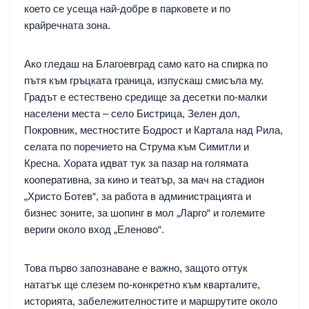
което се усеща най-добре в парковете и по
крайречната зона.
Ако гледаш на Благоевград само като на спирка по
пътя към гръцката граница, изпускаш смисъла му.
Градът е естествено средище за десетки по-малки
населени места – село Бистрица, Зелен дол,
Покровник, местностите Бодрост и Картала над Рила,
селата по поречието на Струма към Симитли и
Кресна. Хората идват тук за пазар на голямата
кооперативна, за кино и театър, за мач на стадион
„Христо Ботев“, за работа в администрацията и
бизнес зоните, за шопинг в мол „Ларго“ и големите
вериги около вход „Еленово“.
Това първо запознаване е важно, защото оттук
нататък ще слезем по-конкретно към кварталите,
историята, забележителностите и маршрутите около