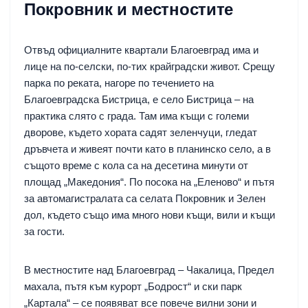
Покровник и местностите
Отвъд официалните квартали Благоевград има и
лице на по-селски, по-тих крайградски живот. Срещу
парка по реката, нагоре по течението на
Благоевградска Бистрица, е село Бистрица – на
практика слято с града. Там има къщи с големи
дворове, където хората садят зеленчуци, гледат
дръвчета и живеят почти като в планинско село, а в
същото време с кола са на десетина минути от
площад „Македония“. По посока на „Еленово“ и пътя
за автомагистралата са селата Покровник и Зелен
дол, където също има много нови къщи, вили и къщи
за гости.
В местностите над Благоевград – Чакалица, Предел
махала, пътя към курорт „Бодрост“ и ски парк
„Картала“ – се появяват все повече вилни зони и