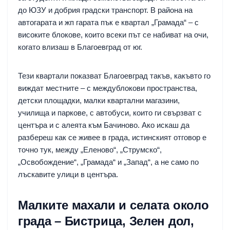
до ЮЗУ и добрия градски транспорт. В района на
автогарата и жп гарата пък е квартал „Грамада“ – с
високите блокове, които всеки път се набиват на очи,
когато влизаш в Благоевград от юг.
Тези квартали показват Благоевград такъв, какъвто го
виждат местните – с междублокови пространства,
детски площадки, малки квартални магазини,
училища и паркове, с автобуси, които ги свързват с
центъра и с алеята към Бачиново. Ако искаш да
разбереш как се живее в града, истинският отговор е
точно тук, между „Еленово“, „Струмско“,
„Освобождение“, „Грамада“ и „Запад“, а не само по
лъскавите улици в центъра.
Малките махали и селата около
града – Бистрица, Зелен дол,