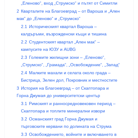
„Еленово“, вход „Струмско“ и пътят от Симитли
2
Кварталите на Благоевград – от Вароша и „Ален
мак“ до „Еленово“ и „Струмско“
2.1
Историческият квартал Вароша –
калдъръми, възрожденски къщи и тишина
2.2
Студентският квартал „Ален мак“ –
кампусите на ЮЗУ и AUBG
2.3
Големите жилищни зони – „Еленово“,
„Струмско“, „Грамада“, „Освобождение“, „Запад“
2.4
Малките махали и селата около града –
Бистрица, Зелен дол, Покровник и местностите
3
История на Благоевград – от Скаптопара и
Горна Джумая до университетски център
3.1
Римският и ранносредновековен период –
Скаптопара и топлите минерални извори
3.2
Османският град Горна Джумая и
търговските кервани по долината на Струма
3.3
Освобождението, войните и включването в