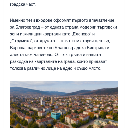
градска част.
Именно тези входове оформят първото впечатление
за Благоевград – от едната страна модерни търговски
зони и жилищни квартали като „Еленово“ и
„Струмско“, от другата – пътят към стария център,
Вароша, парковете по Благоевградска Бистрица и
алеята към Бачиново. От тях тръгва и нашата
разходка из кварталите на града, които придават
толкова различно лице на едно и също място.