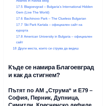
Atlantis in Ravda Blog
17.5
Blagoevgrad – Bulgaria’s International Hidden
Gem (Live The World)
17.6
Bachinovo Park – The Clueless Bulgarian
17.7
Ski Park Kartala – официален сайт на
курорта
17.8
American University in Bulgaria – официален
сайт
18
Други места, които си струва да видиш
Къде се намира Благоевград
и как да стигнем?
Пътят по АМ „Струма“ и Е79 –
София, Перник, Дупница,
Симитли, Кресненско дефиле