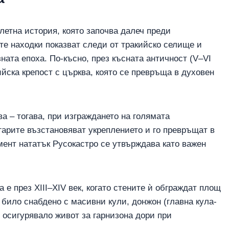
летна история, която започва далеч преди
те находки показват следи от тракийско селище и
ната епоха. По-късно, през късната античност (V–VI
ийска крепост с църква, която се превръща в духовен
ва – тогава, при изграждането на голямата
гарите възстановяват укреплението и го превръщат в
мент нататък Русокастро се утвърждава като важен
 е през XIII–XIV век, когато стените ѝ обграждат площ
 било снабдено с масивни кули, донжон (главна кула-
 осигурявало живот за гарнизона дори при