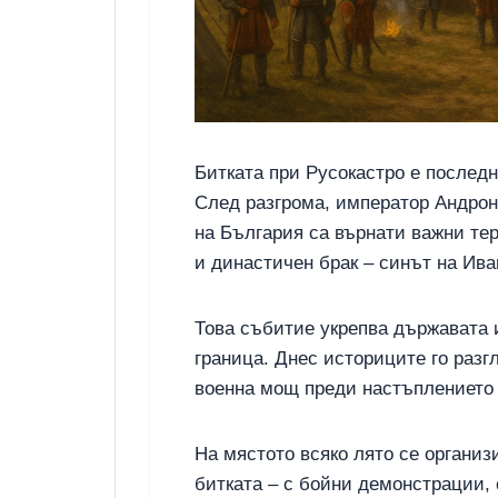
Битката при Русокастро е послед
След разгрома, император Андрони
на България са върнати важни тер
и династичен брак – синът на Ив
Това събитие укрепва държавата 
граница. Днес историците го разг
военна мощ преди настъплението 
На мястото всяко лято се организ
битката – с бойни демонстрации, 