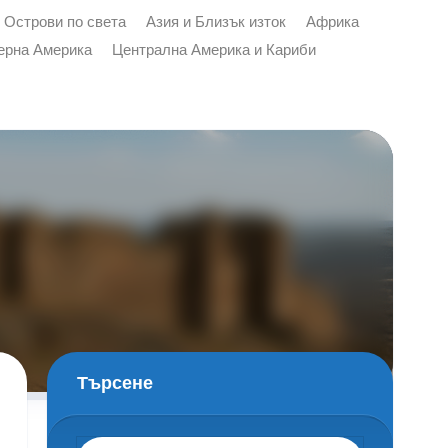
Острови по света
Азия и Близък изток
Африка
ерна Америка
Централна Америка и Кариби
я
Търсене