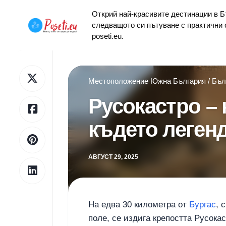
Skip
Открий най-красивите дестинации в Бъ
to
следващото си пътуване с практични 
content
poseti.eu.
Местоположение
Южна България
/
Бъл
Русокастро – 
където леген
АВГУСТ 29, 2025
На едва 30 километра от
Бургас
, 
поле, се издига крепостта Русокас