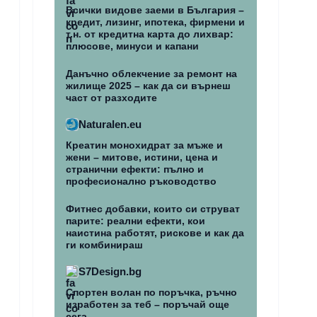
Всички видове заеми в България –
кредит, лизинг, ипотека, фирмени и
т.н. от кредитна карта до лихвар:
плюсове, минуси и капани
Данъчно облекчение за ремонт на
жилище 2025 – как да си върнеш
част от разходите
Naturalen.eu
Креатин монохидрат за мъже и
жени – митове, истини, цена и
странични ефекти: пълно и
професионално ръководство
Фитнес добавки, които си струват
парите: реални ефекти, кои
наистина работят, рискове и как да
ги комбинираш
S7Design.bg
Спортен волан по поръчка, ръчно
изработен за теб – поръчай още
сега