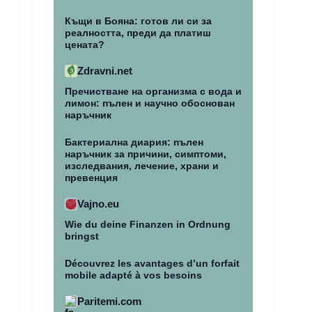
Къщи в Бояна: готов ли си за
реалността, преди да платиш
цената?
Zdravni.net
Пречистване на организма с вода и
лимон: пълен и научно обоснован
наръчник
Бактериална диария: пълен
наръчник за причини, симптоми,
изследвания, лечение, храни и
превенция
Vajno.eu
Wie du deine Finanzen in Ordnung
bringst
Découvrez les avantages d’un forfait
mobile adapté à vos besoins
Paritemi.com