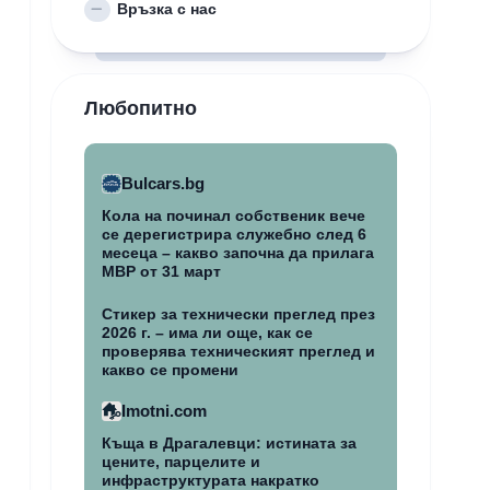
Връзка с нас
Любопитно
Bulcars.bg
Кола на починал собственик вече
се дерегистрира служебно след 6
месеца – какво започна да прилага
МВР от 31 март
Стикер за технически преглед през
2026 г. – има ли още, как се
проверява техническият преглед и
какво се промени
Imotni.com
Къща в Драгалевци: истината за
цените, парцелите и
инфраструктурата накратко