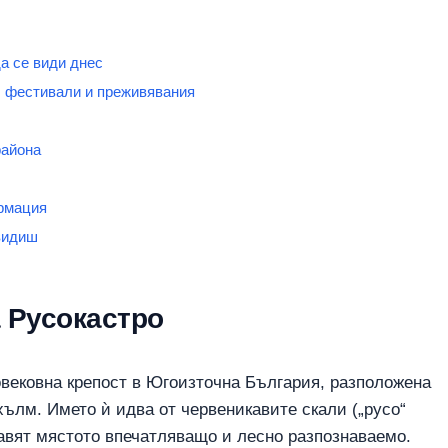
да се види днес
, фестивали и преживявания
района
рмация
 видиш
 Русокастро
овековна крепост в Югоизточна България, разположена
хълм. Името ѝ идва от червеникавите скали („русо“
равят мястото впечатляващо и лесно разпознаваемо.