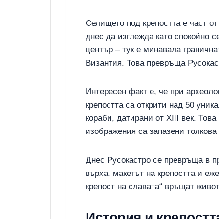
Селището под крепостта е част о
днес да изглежда като спокойно с
център – тук е минавала гранична
Византия. Това превръща Русокаст
Интересен факт е, че при археол
крепостта са открити над 50 уник
кораби, датирани от XIII век. Тов
изображения са запазени толкова
Днес Русокастро се превръща в пр
върха, макетът на крепостта и еж
крепост на славата“ връщат живот
История и крепостт