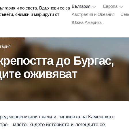
България
Европа
лгария и по света. Вдъхнови се за
съвети, снимки и маршрути от
Австралия и Океания
Сев
Южна Америка
Пирин
Италия
Родопите
Северна
Македони
гария
Черноморие
Турция
крепостта до Бургас,
София
и
Чехия
дите оживяват
околности
Стара
планина
Южна
България
Северна
сред червеникави скали и тишината на Каменското
България
тро – място, където историята и легендите се