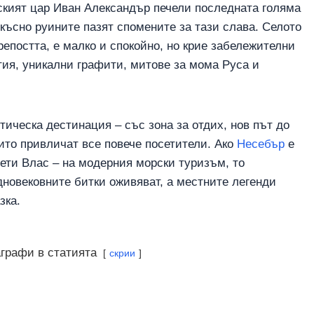
арският цар Иван Александър печели последната голяма
Източна
България
-късно руините пазят спомените за тази слава. Селото
репостта, е малко и спокойно, но крие забележителни
Малки
тия, уникални графити, митове за мома Руса и
градове
и
села
тическа дестинация – със зона за отдих, нов път до
ито привличат все повече посетители. Ако
Несебър
е
ети Влас – на модерния морски туризъм, то
дновековните битки оживяват, а местните легенди
зка.
аграфи в статията
скрии