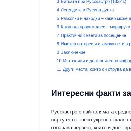
3
Битката при Русокастро (1332 г.)
4
Легендите и Русина дупка
5
Разкопки и находки – какво може 
6
Какво да правим днес – маршрути
7
Практични съвети за посещение
8
Имотен интерес и възможности в 
9
Заключение
10
Източници и допълнителна инфо
11
Други места, които си струва да
Интересни факти за
Русокастро е най-голямата средн
върху естествено укрепен скален 
означава червен), които и днес п