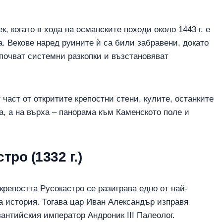
к, когато в хода на османските походи около 1443 г. е
. Векове наред руините ѝ са били забравени, докато
апочват системни разкопки и възстановяват
 част от откритите крепостни стени, кулите, останките
а, а на върха – панорама към Каменското поле и
тро (1332 г.)
 крепостта Русокастро се разиграва едно от най-
а история. Тогава цар Иван Александър изправя
антийския император Андроник III Палеолог.