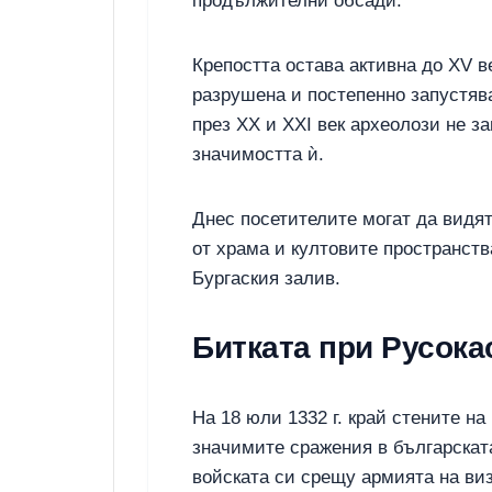
продължителни обсади.
Крепостта остава активна до XV ве
разрушена и постепенно запустява
през XX и XXI век археолози не з
значимостта ѝ.
Днес посетителите могат да видят
от храма и култовите пространств
Бургаския залив.
Битката при Русокас
На 18 юли 1332 г. край стените на
значимите сражения в българскат
войската си срещу армията на виз