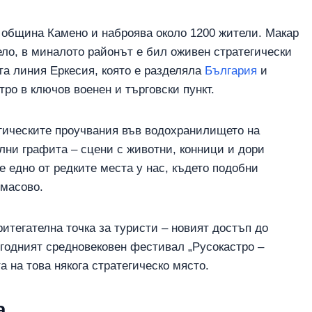
т община Камено и наброява около 1200 жители. Макар
ело, в миналото районът е бил оживен стратегически
та линия Еркесия, която е разделяла
България
и
ро в ключов военен и търговски пункт.
огическите проучвания във водохранилището на
ални графита – сцени с животни, конници и дори
а е едно от редките места у нас, където подобни
 масово.
итегателна точка за туристи – новият достъп до
егодният средновековен фестивал „Русокастро –
а на това някога стратегическо място.
а