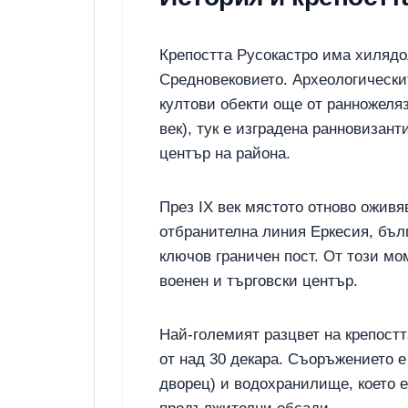
Крепостта Русокастро има хилядо
Средновековието. Археологически
култови обекти още от ранножеляз
век), тук е изградена ранновизант
център на района.
През IX век мястото отново оживя
отбранителна линия Еркесия, бъл
ключов граничен пост. От този мо
военен и търговски център.
Най-големият разцвет на крепостта
от над 30 декара. Съоръжението е
дворец) и водохранилище, което е