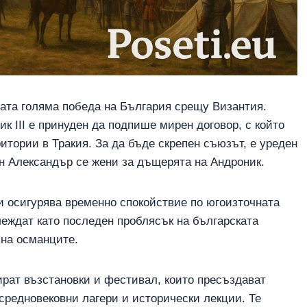
ната голяма победа на България срещу Византия.
к III е принуден да подпише мирен договор, с който
итории в Тракия. За да бъде скрепен съюзът, е уреден
ан Александър се жени за дъщерята на Андроник.
и осигурява временно спокойствие по югоизточната
леждат като последен проблясък на българската
на османците.
ират възстановки и фестивал, които пресъздават
средновековни лагери и исторически лекции. Те