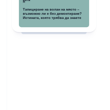
Тапициране на волан на място –
възможно ли е без демонтиране?
Истината, която трябва да знаете