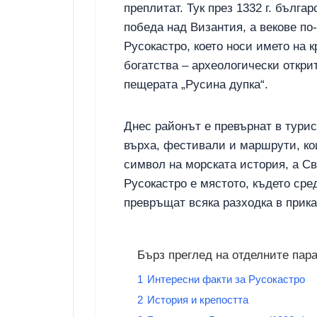
преплитат. Тук през 1332 г. бълг
победа над Византия, а векове по
Русокастро, което носи името на к
богатства – археологически откри
пещерата „Русина дупка“.
Днес районът е превърнат в турис
върха, фестивали и маршрути, ко
символ на морската история, а Св
Русокастро е мястото, където сре
превръщат всяка разходка в прика
Бърз преглед на отделните пар
1
Интересни факти за Русокастро
2
История и крепостта