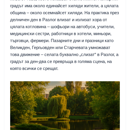
градът има около единайсет хиляди жители, а цялата
община – около осемнайсет хиляди. На практика през
делничен ден в Разлог влизат и излизат хора от
цялата котловина – шофьори на автобуси, учители,
медицински сестри, работници в хотели, миньори,
търговци, фермери. Пазарните дни и празници като
Великден, Гергьовден или Старчевата умножават
това движение – селата буквално „слизат“ в Разлог, а
градът за ден-два се превръща в голяма сцена, на
която всички се срещат.