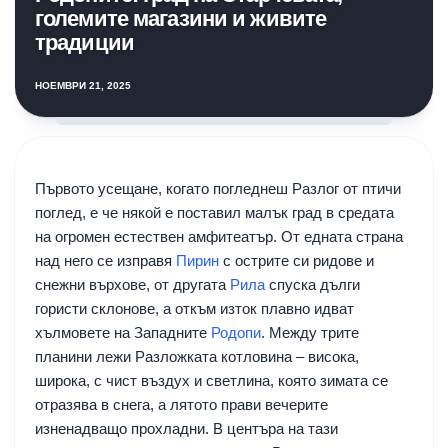
големите магазини и живите
традиции
НОЕМВРИ 21, 2025
Първото усещане, когато погледнеш Разлог от птичи
поглед, е че някой е поставил малък град в средата
на огромен естествен амфитеатър. От едната страна
над него се изправя
Пирин
с острите си ридове и
снежни върхове, от другата
Рила
спуска дълги
гористи склонове, а откъм изток плавно идват
хълмовете на Западните
Родопи
. Между трите
планини лежи Разложката котловина – висока,
широка, с чист въздух и светлина, която зимата се
отразява в снега, а лятото прави вечерите
изненадващо прохладни. В центъра на тази