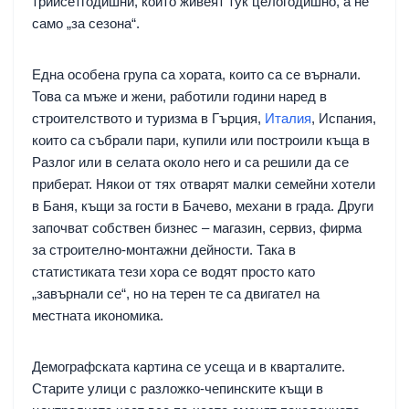
трийсетгодишни, които живеят тук целогодишно, а не
само „за сезона“.
Една особена група са хората, които са се върнали.
Това са мъже и жени, работили години наред в
строителството и туризма в Гърция,
Италия
, Испания,
които са събрали пари, купили или построили къща в
Разлог или в селата около него и са решили да се
приберат. Някои от тях отварят малки семейни хотели
в Баня, къщи за гости в Бачево, механи в града. Други
започват собствен бизнес – магазин, сервиз, фирма
за строително-монтажни дейности. Така в
статистиката тези хора се водят просто като
„завърнали се“, но на терен те са двигател на
местната икономика.
Демографската картина се усеща и в кварталите.
Старите улици с разложко-чепинските къщи в