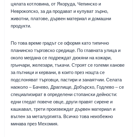
цялата котловина, от Якоруда, Чепинско и
Неврокопско, за да продават и купуват зърно,
животни, платове, дървен материал и домашни
продукти.
По това време градът се оформя като типично
планинско търговско средище. По главната улица и
около мегдана се подреждат дюкяни на кожари,
грънчари, железари, тъкачи. Строят се големи ханове
за пътници и кервани, в които през нощта се
подслоняват търговци, пастири и занаятчии. Селата
наоколо – Бачево, Драглище, Добърско, Годлево – се
специализират в определени стопански дейности:
едни гледат повече овце, други правят сирене и
кашкавал, трети произвеждат дървен материал и
въглен за металургията. Всичко това неизбежно
минава през Мехомия.