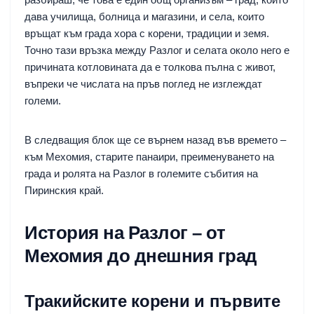
дава училища, болница и магазини, и села, които
връщат към града хора с корени, традиции и земя.
Точно тази връзка между Разлог и селата около него е
причината котловината да е толкова пълна с живот,
въпреки че числата на пръв поглед не изглеждат
големи.
В следващия блок ще се върнем назад във времето –
към Мехомия, старите панаири, преименуването на
града и ролята на Разлог в големите събития на
Пиринския край.
История на Разлог – от
Мехомия до днешния град
Тракийските корени и първите