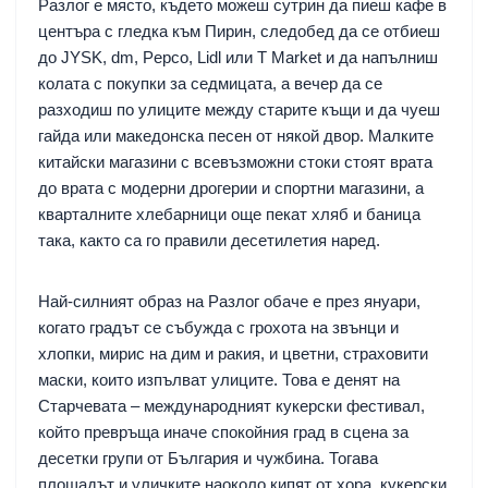
Разлог е място, където можеш сутрин да пиеш кафе в
центъра с гледка към Пирин, следобед да се отбиеш
до JYSK, dm, Pepco, Lidl или Т Market и да напълниш
колата с покупки за седмицата, а вечер да се
разходиш по улиците между старите къщи и да чуеш
гайда или македонска песен от някой двор. Малките
китайски магазини с всевъзможни стоки стоят врата
до врата с модерни дрогерии и спортни магазини, а
кварталните хлебарници още пекат хляб и баница
така, както са го правили десетилетия наред.
Най-силният образ на Разлог обаче е през януари,
когато градът се събужда с грохота на звънци и
хлопки, мирис на дим и ракия, и цветни, страховити
маски, които изпълват улиците. Това е денят на
Старчевата – международният кукерски фестивал,
който превръща иначе спокойния град в сцена за
десетки групи от България и чужбина. Тогава
площадът и уличките наоколо кипят от хора, кукерски