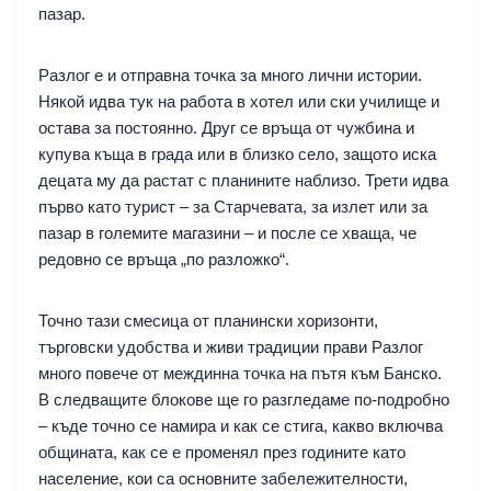
пазар.
Разлог е и отправна точка за много лични истории.
Някой идва тук на работа в хотел или ски училище и
остава за постоянно. Друг се връща от чужбина и
купува къща в града или в близко село, защото иска
децата му да растат с планините наблизо. Трети идва
първо като турист – за Старчевата, за излет или за
пазар в големите магазини – и после се хваща, че
редовно се връща „по разложко“.
Точно тази смесица от планински хоризонти,
търговски удобства и живи традиции прави Разлог
много повече от междинна точка на пътя към Банско.
В следващите блокове ще го разгледаме по-подробно
– къде точно се намира и как се стига, какво включва
общината, как се е променял през годините като
население, кои са основните забележителности,