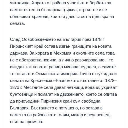
читалища. Хората от района участват в борбата за
самостоятелна българска църква, строят се и се
обновяват храмове, които и днес стоят в центъра на
селата.
След Освобождението на България през 1878 г.
Пиринският край остава извън границите на новата
държава. За хората в Мехомия и околните села това
не е абстрактна новина, а лично разочарование – те
виждат как новата граница минава недалеч, а самите
те остават в Османската империя. Точно оттук идва и
силата на Кресненско–Разложкото въстание от 1878–
1879 г. Местните села дават четници, водачи, укриват
бунтовници и помагат на движението, което се опитва
да присъедини Пиринския край към свободна
България. Въстанието е потушено, но остава в
паметта на района като голям, макар и неуспешен,
опит за промяна.