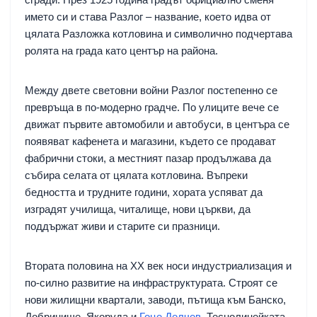
името си и става Разлог – название, което идва от
цялата Разложка котловина и символично подчертава
ролята на града като център на района.
Между двете световни войни Разлог постепенно се
превръща в по-модерно градче. По улиците вече се
движат първите автомобили и автобуси, в центъра се
появяват кафенета и магазини, където се продават
фабрични стоки, а местният пазар продължава да
събира селата от цялата котловина. Въпреки
бедността и трудните години, хората успяват да
изградят училища, читалище, нови църкви, да
поддържат живи и старите си празници.
Втората половина на XX век носи индустриализация и
по-силно развитие на инфраструктурата. Строят се
нови жилищни квартали, заводи, пътища към Банско,
Добринище, Якоруда и
Гоце Делчев
. Теснолинейката