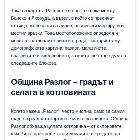
Така на картата Разлог не е просто точка между
Банско и Якоруда, а възел, в който се пресичат
пътища, железопътна линия, планински маршрути и
местни връзки. Това местоположение определя и
много от останалите лица на града – историята му,
демографската картина, пазара, магазините,
празниците и ежедневието, за които ще стане дума в
следващите блокове.
Община Разлог – градът и
селата в котловината
Когато кажеш „Разлог“, често мислиш само за самия
град, но реалната картина е много по-широка. Община
Разлог обхваща цялата котловина – от склоновете
към Рила, през полетата и ливадите в средата, до