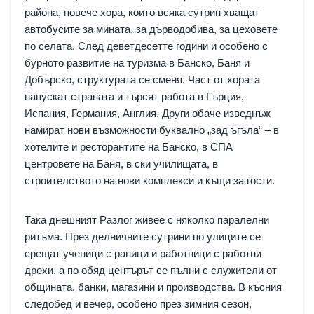
района, повече хора, които всяка сутрин хващат
автобусите за мината, за дърводобива, за цеховете
по селата. След деветдесетте години и особено с
бурното развитие на туризма в Банско, Баня и
Добърско, структурата се сменя. Част от хората
напускат страната и търсят работа в Гърция,
Испания, Германия, Англия. Други обаче изведнъж
намират нови възможности буквално „зад ъгъла“ – в
хотелите и ресторантите на Банско, в СПА
центровете на Баня, в ски училищата, в
строителството на нови комплекси и къщи за гости.
Така днешният Разлог живее с няколко паралелни
ритъма. През делничните сутрини по улиците се
срещат ученици с раници и работници с работни
дрехи, а по обяд центърът се пълни с служители от
общината, банки, магазини и производства. В късния
следобед и вечер, особено през зимния сезон,