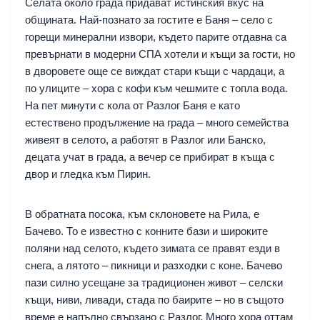
Селата около града придават истинския вкус на
общината. Най-познато за гостите е Баня – село с
горещи минерални извори, където парите отдавна са
превърнати в модерни СПА хотели и къщи за гости, но
в дворовете още се виждат стари къщи с чардаци, а
по улиците – хора с кофи към чешмите с топла вода.
На пет минути с кола от Разлог Баня е като
естествено продължение на града – много семейства
живеят в селото, а работят в Разлог или Банско,
децата учат в града, а вечер се прибират в къща с
двор и гледка към Пирин.
В обратната посока, към склоновете на Рила, е
Бачево. То е известно с конните бази и широките
поляни над селото, където зимата се правят езди в
снега, а лятото – пикници и разходки с коне. Бачево
пази силно усещане за традиционен живот – селски
къщи, ниви, ливади, стада по баирите – но в същото
време е напълно свързано с Разлог. Много хора оттам