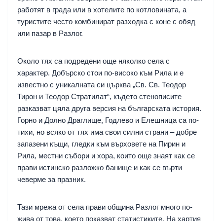
работят в града или в хотелите по котловината, а
туристите често комбинират разходка с коне с обяд
или пазар в Разлог.
Около тях са подредени още няколко села с
характер. Добърско стои по-високо към Рила и е
известно с уникалната си църква „Св. Св. Теодор
Тирон и Теодор Стратилат“, където стенописите
разказват цяла друга версия на българската история.
Горно и Долно Драглище, Годлево и Елешница са по-
тихи, но всяко от тях има свои силни страни – добре
запазени къщи, гледки към върховете на Пирин и
Рила, местни събори и хора, които още знаят как се
прави истинско разложко банище и как се върти
чеверме за празник.
Тази мрежа от села прави община Разлог много по-
жива от това, което показват статистиките. На хартия