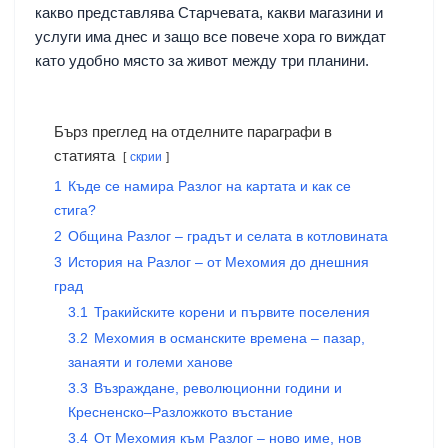
какво представлява Старчевата, какви магазини и
услуги има днес и защо все повече хора го виждат
като удобно място за живот между три планини.
Бърз преглед на отделните параграфи в
статията
скрии
1
Къде се намира Разлог на картата и как се
стига?
2
Община Разлог – градът и селата в котловината
3
История на Разлог – от Мехомия до днешния
град
3.1
Тракийските корени и първите поселения
3.2
Мехомия в османските времена – пазар,
занаяти и големи ханове
3.3
Възраждане, революционни години и
Кресненско–Разложкото въстание
3.4
От Мехомия към Разлог – ново име, нов