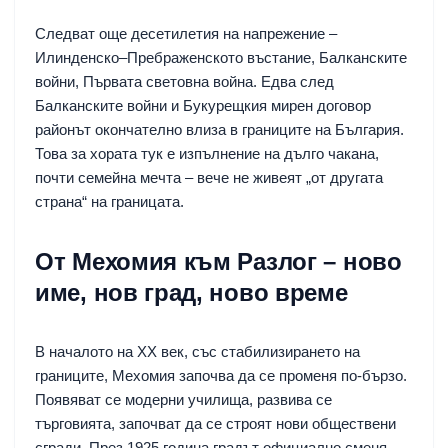
Следват още десетилетия на напрежение –
Илинденско–Пребраженското въстание, Балканските
войни, Първата световна война. Едва след
Балканските войни и Букурещкия мирен договор
районът окончателно влиза в границите на България.
Това за хората тук е изпълнение на дълго чакана,
почти семейна мечта – вече не живеят „от другата
страна“ на границата.
От Мехомия към Разлог – ново
име, нов град, ново време
В началото на XX век, със стабилизирането на
границите, Мехомия започва да се променя по-бързо.
Появяват се модерни училища, развива се
търговията, започват да се строят нови обществени
сгради. През 1925 година градът официално сменя