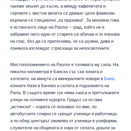
чанове звънят до късно, а между кафенетата и
сергиите с местни мезета се движат цели фамилии,
върнали се специално „за празника“. За мнозина това
е истинското лице на Разлог – град, който не е
забравил нито един от старите си обичаи и ги показва
на глас, без да се притеснява, че са шумни, диви и
понякога изглеждат стряскащи за непосветените.
Местоположението на Разлог е голямата му сила. На
няколко километра е Банско със ски зоната и
хотелите, на минути са минералните извори в
Баня
,
конните бази в Бачево и селата в подножието на
Рила. В същото време тук няма хаоса и претъпканите
улици на големите курорти. Градът си остава
„истински“ – хората се познават по име, по
автобусните спирки се срещат ученици и работници,
а по обед центърът оживява от ученици в униформи,
служители на общината и хора от селата, дошли за