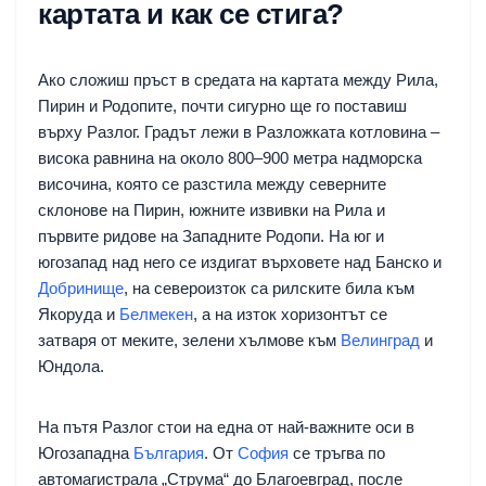
картата и как се стига?
Ако сложиш пръст в средата на картата между Рила,
Пирин и Родопите, почти сигурно ще го поставиш
върху Разлог. Градът лежи в Разложката котловина –
висока равнина на около 800–900 метра надморска
височина, която се разстила между северните
склонове на Пирин, южните извивки на Рила и
първите ридове на Западните Родопи. На юг и
югозапад над него се издигат върховете над Банско и
Добринище
, на североизток са рилските била към
Якоруда и
Белмекен
, а на изток хоризонтът се
затваря от меките, зелени хълмове към
Велинград
и
Юндола.
На пътя Разлог стои на една от най-важните оси в
Югозападна
България
. От
София
се тръгва по
автомагистрала „Струма“ до Благоевград, после