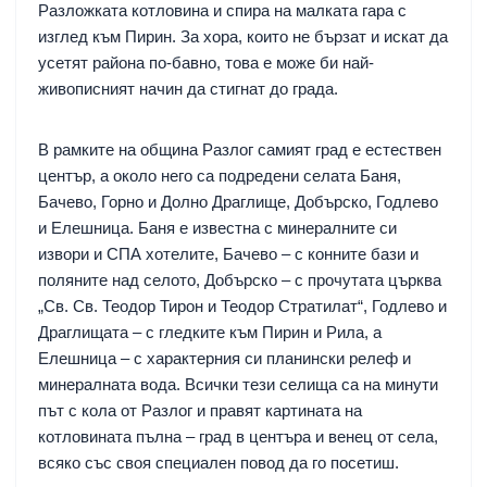
Разложката котловина и спира на малката гара с
изглед към Пирин. За хора, които не бързат и искат да
усетят района по-бавно, това е може би най-
живописният начин да стигнат до града.
В рамките на община Разлог самият град е естествен
център, а около него са подредени селата Баня,
Бачево, Горно и Долно Драглище, Добърско, Годлево
и Елешница. Баня е известна с минералните си
извори и СПА хотелите, Бачево – с конните бази и
поляните над селото, Добърско – с прочутата църква
„Св. Св. Теодор Тирон и Теодор Стратилат“, Годлево и
Драглищата – с гледките към Пирин и Рила, а
Елешница – с характерния си планински релеф и
минералната вода. Всички тези селища са на минути
път с кола от Разлог и правят картината на
котловината пълна – град в центъра и венец от села,
всяко със своя специален повод да го посетиш.