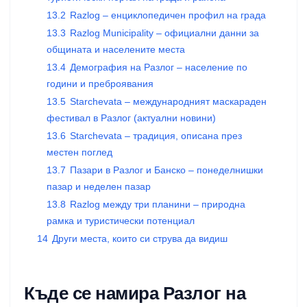
13.2
Razlog – енциклопедичен профил на града
13.3
Razlog Municipality – официални данни за
общината и населените места
13.4
Демография на Разлог – население по
години и преброявания
13.5
Starchevata – международният маскараден
фестивал в Разлог (актуални новини)
13.6
Starchevata – традиция, описана през
местен поглед
13.7
Пазари в Разлог и Банско – понеделнишки
пазар и неделен пазар
13.8
Razlog между три планини – природна
рамка и туристически потенциал
14
Други места, които си струва да видиш
Къде се намира Разлог на