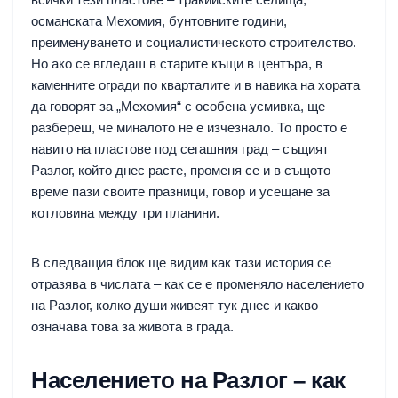
османската Мехомия, бунтовните години,
преименуването и социалистическото строителство.
Но ако се вгледаш в старите къщи в центъра, в
каменните огради по кварталите и в навика на хората
да говорят за „Мехомия“ с особена усмивка, ще
разбереш, че миналото не е изчезнало. То просто е
навито на пластове под сегашния град – същият
Разлог, който днес расте, променя се и в същото
време пази своите празници, говор и усещане за
котловина между три планини.
В следващия блок ще видим как тази история се
отразява в числата – как се е променяло населението
на Разлог, колко души живеят тук днес и какво
означава това за живота в града.
Населението на Разлог – как