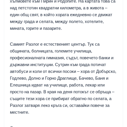
хълмовете към Пирин и Родопите. На картата това са
над петстотин квадратни километра, а в живота –
един общ свят, в който хората ежедневно се движат
между града и селата, между полето, хотелите,
мината, горите и пазарите.
Самият Разлог е естественият център. Тук са
общината, болницата, големите училища,
професионалната гимназия, съдът, повечето банки и
държавни институции. Сутрин към града потичат
автобуси и коли от всички посоки – хора от Добърско,
Годлево, Долно и Горно Драглище, Бачево, Баня и
Елешница идват на училище, работа, лекар или
просто на пазар. В края на деня потокът се обръща –
същите тези хора се прибират обратно по селата, а
Разлог затваря леко кръга си, оставайки повече за
местните.