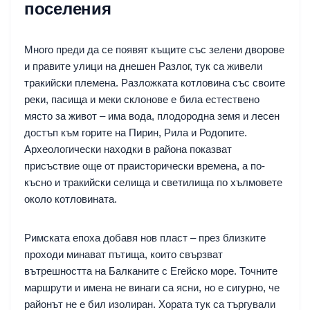
поселения
Много преди да се появят къщите със зелени дворове
и правите улици на днешен Разлог, тук са живели
тракийски племена. Разложката котловина със своите
реки, пасища и меки склонове е била естествено
място за живот – има вода, плодородна земя и лесен
достъп към горите на Пирин, Рила и Родопите.
Археологически находки в района показват
присъствие още от праисторически времена, а по-
късно и тракийски селища и светилища по хълмовете
около котловината.
Римската епоха добавя нов пласт – през близките
проходи минават пътища, които свързват
вътрешността на Балканите с Егейско море. Точните
маршрути и имена не винаги са ясни, но е сигурно, че
районът не е бил изолиран. Хората тук са търгували