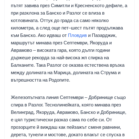
пътят завива през Симитли и Кресненското дефиле, а
при разклона за Банско и Разлог се влиза в
котловината. Оттук до града са само няколко
километра, а след още пет–шест пътят продължава
към Банско. Ако идваш от
Пловдив
и Пазарджик,
маршрутът минава през Септември, Якоруда и
Аврамово – високата гара, която дълги години
държеше рекорда за най-висока жп спирка на
Балканите. Така Разлог се оказва естествена връзка
между долината на Марица, долината на Струма и
вътрешността на Родопите.
Железопътната линия Септември – Добринище също
спира в Разлог. Теснолинейката, която минава през
Велинград, Якоруда, Аврамово, Банско и Добринище,
е цял туристически разказ сама по себе си. От
прозорците й виждаш как пейзажът сменя равнини,
дерета, тунели и мостове, докато влакът се спуска в