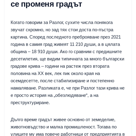
се променя градът
Когато говорим за Разлог, сухите числа понякога
звучат скромно, но зад тях стои доста по-пъстра
картина. Според последното преброяване през 2021
година в самия град живеят 11 210 души, а в цялата
община – 18 910 души. Ако го сравним с предишните
десетилетия, ще видим типичната за много български
градове крива – години на растеж през втората
половина на XX век, лек пик около края на
осемдесетте, после стабилизиране и постепенно
намаляване. Разликата е, че при Разлог тази крива не
е просто история на „обезлюдяване“, а на
преструктуриране.
Дълго време градът живее основно от земеделие,
животновъдство и малка промишленост. Тогава по
улиците му има повече работници от предприятията в