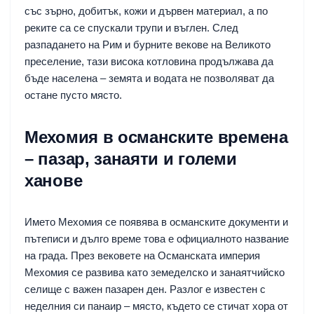
със зърно, добитък, кожи и дървен материал, а по
реките са се спускали трупи и въглен. След
разпадането на Рим и бурните векове на Великото
преселение, тази висока котловина продължава да
бъде населена – земята и водата не позволяват да
остане пусто място.
Мехомия в османските времена
– пазар, занаяти и големи
ханове
Името Мехомия се появява в османските документи и
пътеписи и дълго време това е официалното название
на града. През вековете на Османската империя
Мехомия се развива като земеделско и занаятчийско
селище с важен пазарен ден. Разлог е известен с
неделния си панаир – място, където се стичат хора от