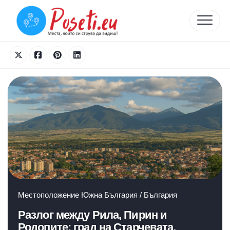
Skip
to
content
Местоположение
Южна България
/
България
Разлог между Рила, Пирин и
Родопите: град на Старчевата,