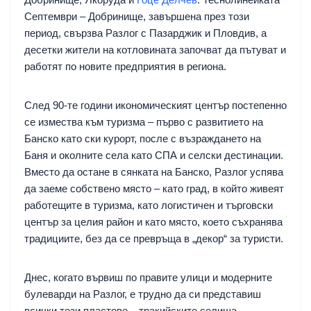
Септември – Добринище, завършена през този
период, свързва Разлог с Пазарджик и Пловдив, а
десетки жители на котловината започват да пътуват и
работят по новите предприятия в региона.
След 90-те години икономическият център постепенно
се измества към туризма – първо с развитието на
Банско като ски курорт, после с възраждането на
Баня и околните села като СПА и селски дестинации.
Вместо да остане в сянката на Банско, Разлог успява
да заеме собствено място – като град, в който живеят
работещите в туризма, като логистичен и търговски
център за целия район и като място, което съхранява
традициите, без да се превръща в „декор“ за туристи.
Днес, когато вървиш по правите улици и модерните
булеварди на Разлог, е трудно да си представиш
всички тези пластове – тракийските селища,