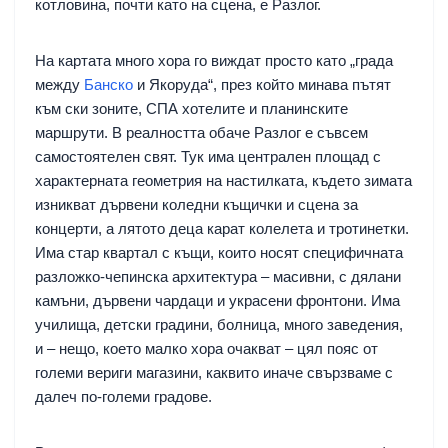
котловина, почти като на сцена, е Разлог.
На картата много хора го виждат просто като „града
между
Банско
и Якоруда“, през който минава пътят
към ски зоните, СПА хотелите и планинските
маршрути. В реалността обаче Разлог е съвсем
самостоятелен свят. Тук има централен площад с
характерната геометрия на настилката, където зимата
изникват дървени коледни къщички и сцена за
концерти, а лятото деца карат колелета и тротинетки.
Има стар квартал с къщи, които носят специфичната
разложко-чепинска архитектура – масивни, с дялани
камъни, дървени чардаци и украсени фронтони. Има
училища, детски градини, болница, много заведения,
и – нещо, което малко хора очакват – цял пояс от
големи вериги магазини, каквито иначе свързваме с
далеч по-големи градове.