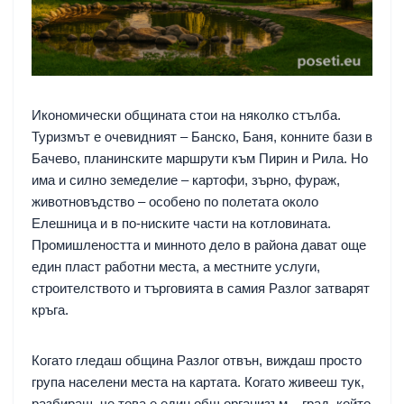
Икономически общината стои на няколко стълба.
Туризмът е очевидният – Банско, Баня, конните бази в
Бачево, планинските маршрути към Пирин и Рила. Но
има и силно земеделие – картофи, зърно, фураж,
животновъдство – особено по полетата около
Елешница и в по-ниските части на котловината.
Промишлеността и минното дело в района дават още
един пласт работни места, а местните услуги,
строителството и търговията в самия Разлог затварят
кръга.
Когато гледаш община Разлог отвън, виждаш просто
група населени места на картата. Когато живееш тук,
разбираш, че това е един общ организъм – град, който