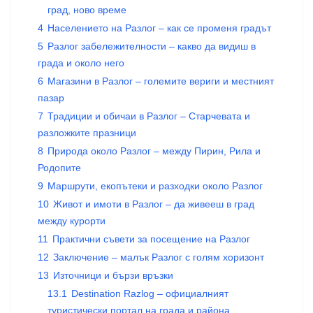
град, ново време
4
Населението на Разлог – как се променя градът
5
Разлог забележителности – какво да видиш в
града и около него
6
Магазини в Разлог – големите вериги и местният
пазар
7
Традиции и обичаи в Разлог – Старчевата и
разложките празници
8
Природа около Разлог – между Пирин, Рила и
Родопите
9
Маршрути, екопътеки и разходки около Разлог
10
Живот и имоти в Разлог – да живееш в град
между курорти
11
Практични съвети за посещение на Разлог
12
Заключение – малък Разлог с голям хоризонт
13
Източници и бързи връзки
13.1
Destination Razlog – официалният
туристически портал на града и района