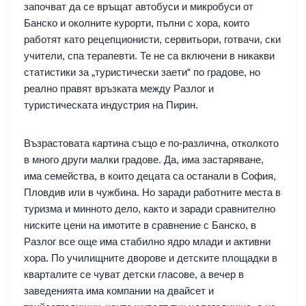
започват да се връщат автобуси и микробуси от
Банско и околните курорти, пълни с хора, които
работят като рецепционисти, сервитьори, готвачи, ски
учители, спа терапевти. Те не са включени в никакви
статистики за „туристически заети“ по градове, но
реално правят връзката между Разлог и
туристическата индустрия на Пирин.
Възрастовата картина също е по-различна, отколкото
в много други малки градове. Да, има застаряване,
има семейства, в които децата са останали в София,
Пловдив или в чужбина. Но заради работните места в
туризма и минното дело, както и заради сравнително
ниските цени на имотите в сравнение с Банско, в
Разлог все още има стабилно ядро млади и активни
хора. По училищните дворове и детските площадки в
кварталите се чуват детски гласове, а вечер в
заведенията има компании на двайсет и