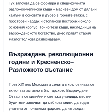
Тук започва да се формира и специфичната
разложко-чепинска къща – масивен дом от дялани
камъни в основата и дърво в горните етажи, с
просторен чардак и стопански постройки около
основния корпус. Точно тези къщи, наследници на
възрожденското богатство, днес правят стария
Разлог толкова разпознаваем.
Възраждане, революционни
години и Кресненско–
Разложкото въстание
През XIX век Мехомия и селата в котловината се
включват активно в българското Възраждане.
Отварят се килийни и светски училища, местни
будители започват да събират книги, да водят
учители от по-големи градове, да изграждат