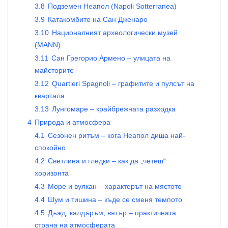
3.8
Подземен Неапол (Napoli Sotterranea)
3.9
Катакомбите на Сан Дженаро
3.10
Националният археологически музей
(MANN)
3.11
Сан Грегорио Армено – улицата на
майсторите
3.12
Quartieri Spagnoli – графитите и пулсът на
квартала
3.13
Лунгомаре – крайбрежната разходка
4
Природа и атмосфера
4.1
Сезонен ритъм – кога Неапол диша най-
спокойно
4.2
Светлина и гледки – как да „четеш“
хоризонта
4.3
Море и вулкан – характерът на мястото
4.4
Шум и тишина – къде се сменя темпото
4.5
Дъжд, калдъръм, вятър – практичната
страна на атмосферата