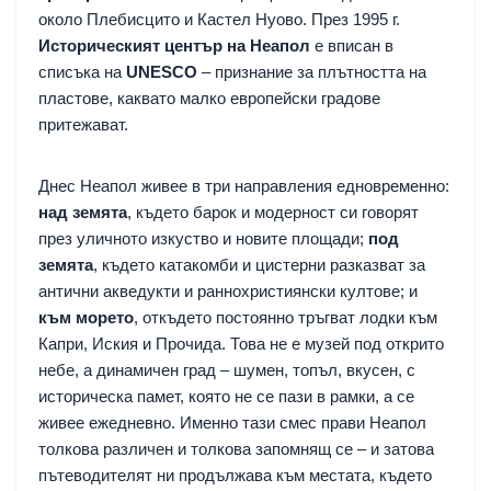
около Плебисцито и Кастел Нуово. През 1995 г.
Историческият център на Неапол
е вписан в
списъка на
UNESCO
– признание за плътността на
пластове, каквато малко европейски градове
притежават.
Днес Неапол живее в три направления едновременно:
над земята
, където барок и модерност си говорят
през уличното изкуство и новите площади;
под
земята
, където катакомби и цистерни разказват за
антични акведукти и раннохристиянски култове; и
към морето
, откъдето постоянно тръгват лодки към
Капри, Иския и Прочида. Това не е музей под открито
небе, а динамичен град – шумен, топъл, вкусен, с
историческа памет, която не се пази в рамки, а се
живее ежедневно. Именно тази смес прави Неапол
толкова различен и толкова запомнящ се – и затова
пътеводителят ни продължава към местата, където