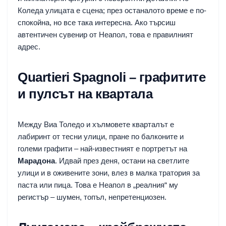
Коледа улицата е сцена; през останалото време е по-
спокойна, но все така интересна. Ако търсиш
автентичен сувенир от Неапол, това е правилният
адрес.
Quartieri Spagnoli – графитите
и пулсът на квартала
Между Виа Толедо и хълмовете кварталът е
лабиринт от тесни улици, пране по балконите и
големи графити – най-известният е портретът на
Марадона
. Идвай през деня, остани на светлите
улици и в оживените зони, влез в малка тратория за
паста или пица. Това е Неапол в „реалния“ му
регистър – шумен, топъл, непретенциозен.