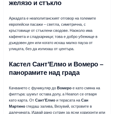
желязо и стъкло
Аркадата е неаполитанският отговор на големите
европейски пасажи – светла, симетрична, с
кръстовище от стъклени сводове. Наоколо има
кафенета и сладкарници; това е добро убежище в
дъждовен ден или когато искаш малко пауза от
улицата, без да излизаш от центъра.
Кастел Сант’Елмо и Вомеро –
панорамите над града
Качването с фуникуляр до
Вомеро
е като смяна на
филтъра: шумът остава долу, а Неапол се отваря
като карта. От
Сант’Елмо
и терасата на
Сан
Мартино
гледаш залива, Везувий, островите в
далечината. Идвай рано сутрин за ясни хоризонти или