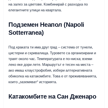
на залез за цветове. Комбинирай с разходка по
елегантните улици на квартала.
Подземен Неапол (Napoli
Sotterranea)
Под краката ти има друг град – система от тунели,
цистерни и скривалища. Туровете са организирани и
траят около час. Температурата е по-ниска; вземи
леко яке дори лете. Маршрутът е тесен на места –
ако имаш клаустрофобия, избери алтернативната
обиколка на катакомбите. Това е от преживяванията,
които „заземяват“ историята.
Катакомбите на Сан Дженаро