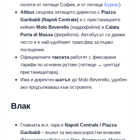
полети от летище София, и от летище
Бургас
)
Alibus
свързва летището директно с
Piazza
Garibaldi (Napoli Centrale)
и с пристанищните
кейове
Molo Beverello
(хидрофойли) и
Calata
Porta di Massa
(фериботи). Автобусът се движи
често и е най-удобният трансфер за първо
посещение.
Официалните
таксита
работят с фиксирани
тарифи по основни рутове (летище ↔ център/
пристанище/гара).
Има и директен
шатъл
до Molo Beverello, удобен
ако продължаваш към островите.
Влак
Главната ж.п. гара е
Napoli Centrale / Piazza
Garibaldi
– възел за високоскоростни влакове
(Frecciarossa/Italo) към Рим, Флоренция, Милано,