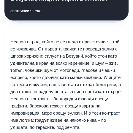
СЕПТЕМВРИ 15, 2025
Неапол е град, който не се гледа от разстояние – той
се изживява. От първата крачка те посреща залив с
широк хоризонт, силует на Везувий, който стои като
удивителна в края на всяко изречение, и шум – жив,
топъл, човешки шум от мотопеди, гласове и чашки
еспресо, които дрънчат като малки камбани. Улиците
са тесни и вкусни; над главата ти съхнат бели ризи, а
два етажа по-надолу пещта за пица свети като сърце.
Неапол е контраст – благородни фасади срещу
графити, барокова тежест срещу квартална
импровизация, море срещу вулкан. И в този контраст
има логика: градът живее на няколко нива – по
улицата, по терасите, под земята.