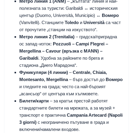
Метро линия 1 (ANM)
– „жълтата“ линия и най-
полезната за туристи: Garibaldi ↔ историческия
център (Duomo, Università, Municipio) ↔
Вомеро
(Vanvitelli). Станциите
Toledo
и
Università
са част
от прочутите „станции на изкуството“.
Метро линия 2 (Trenitalia)
– градска/приградна
ос запад–изток:
Pozzuoli – Campi Flegrei –
Mergellina – Cavour (връзка с МANN) –
Garibaldi
. Удобна за районите по брега и
стадиона „Диего Марадона“.
Фуникуляри (4 линии)
–
Centrale, Chiaia,
Montesanto, Mergellina
– бърз достъп до
Вомеро
и гледките на града; често са най-бързият
„асансьор“ от центъра към хълмовете.
Билети/карти
– за кратък престой работят
стандартните билети на мрежата, а за музей +
транспорт е практична
Campania Artecard (Napoli
3 giorni)
с неограничено пътуване в града и
включени/намалени входове.