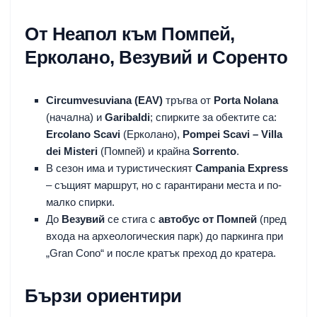
От Неапол към Помпей,
Ерколано, Везувий и Соренто
Circumvesuviana (EAV)
тръгва от
Porta Nolana
(начална) и
Garibaldi
; спирките за обектите са:
Ercolano Scavi
(Ерколано),
Pompei Scavi – Villa
dei Misteri
(Помпей) и крайна
Sorrento
.
В сезон има и туристическият
Campania Express
– същият маршрут, но с гарантирани места и по-
малко спирки.
До
Везувий
се стига с
автобус от Помпей
(пред
входа на археологическия парк) до паркинга при
„Gran Cono“ и после кратък преход до кратера.
Бързи ориентири