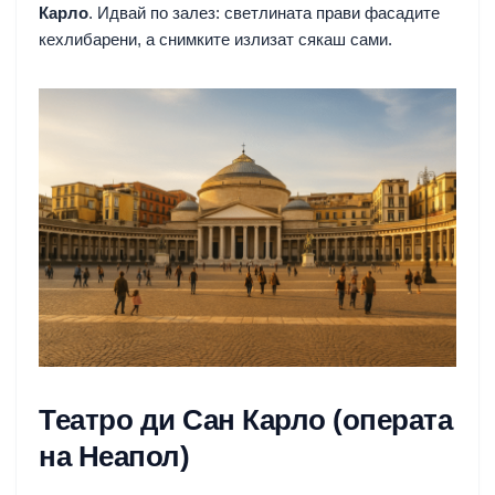
Карло
. Идвай по залез: светлината прави фасадите
кехлибарени, а снимките излизат сякаш сами.
Театро ди Сан Карло (операта
на Неапол)