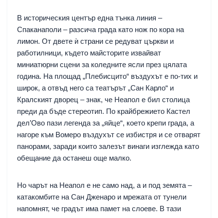
В историческия център една тънка линия –
Спаканаполи – разсича града като нож по кора на
лимон. От двете ѝ страни се редуват църкви и
работилници, където майсторите извайват
миниатюрни сцени за коледните ясли през цялата
година. На площад „Плебисцито“ въздухът е по-тих и
широк, а отвъд него са театърът „Сан Карло“ и
Кралският дворец – знак, че Неапол е бил столица
преди да бъде стереотип. По крайбрежието Кастел
дел’Ово пази легенда за „яйце“, което крепи града, а
нагоре към Вомеро въздухът се избистря и се отварят
панорами, заради които залезът винаги изглежда като
обещание да останеш още малко.
Но чарът на Неапол е не само над, а и под земята –
катакомбите на Сан Дженаро и мрежата от тунели
напомнят, че градът има памет на слоеве. В тази