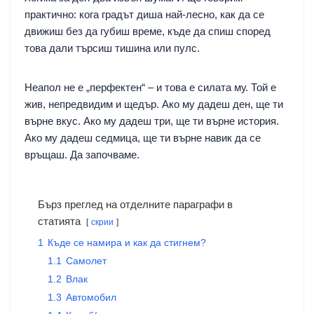
практично: кога градът диша най-лесно, как да се
движиш без да губиш време, къде да спиш според
това дали търсиш тишина или пулс.
Неапол не е „перфектен“ – и това е силата му. Той е
жив, непредвидим и щедър. Ако му дадеш ден, ще ти
върне вкус. Ако му дадеш три, ще ти върне история.
Ако му дадеш седмица, ще ти върне навик да се
връщаш. Да започваме.
Бърз преглед на отделните параграфи в
статията
скрии
1
Къде се намира и как да стигнем?
1.1
Самолет
1.2
Влак
1.3
Автомобил