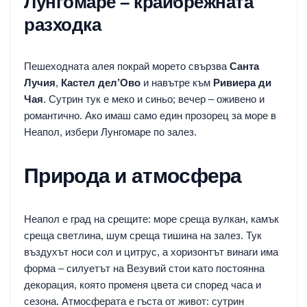
Лунгомаре – крайбрежната
разходка
Пешеходната алея покрай морето свързва
Санта
Лучия
,
Кастел дел’Ово
и навътре към
Ривиера ди
Чая
. Сутрин тук е меко и синьо; вечер – оживено и
романтично. Ако имаш само един прозорец за море в
Неапол, избери Лунгомаре по залез.
Природа и атмосфера
Неапол е град на срещите: море среща вулкан, камък
среща светлина, шум среща тишина на залез. Тук
въздухът носи сол и цитрус, а хоризонтът винаги има
форма – силуетът на Везувий стои като постоянна
декорация, която променя цвета си според часа и
сезона. Атмосферата е гъста от живот: сутрин