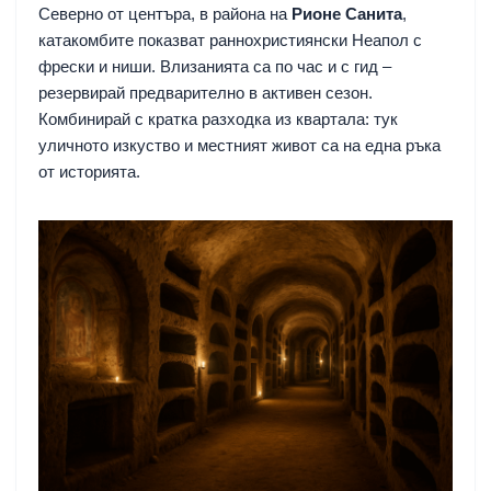
Северно от центъра, в района на
Рионе Санита
,
катакомбите показват раннохристиянски Неапол с
фрески и ниши. Влизанията са по час и с гид –
резервирай предварително в активен сезон.
Комбинирай с кратка разходка из квартала: тук
уличното изкуство и местният живот са на една ръка
от историята.