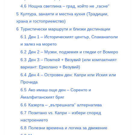
4.6
Нощна светлина – град, който не „гасне“
5
Култура, занаяти и местна кухня (Традиции,
храна и гостоприемство)
6
Туристически маршрути и близки дестинации
6.1
Ден 1 – Историческият център, Спаканаполи
и залез на морето
6.2
Ден 2 – Музеи, подземия и гледки от Вомеро
6.3
Ден 3 – Помпей + Везувий (или компактният
вариант: Ерколано + Везувий)
6.4
Ден 4 – Островен ден: Капри или Иския или
Прочида
6.5
Ако имаш още ден – Соренто и
Амалфитанският бряг
6.6
Казерта – „вътрешната“ алтернатива
6.7
Позитано vs. Капри – избери според
настроението
6.8
Полезни времена и логика за движение