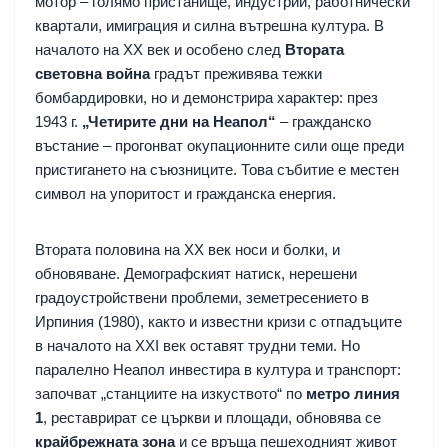
мотор – голямо пристанище, индустрии, работнически
квартали, имиграция и силна вътрешна култура. В
началото на XX век и особено след
Втората
световна война
градът преживява тежки
бомбардировки, но и демонстрира характер: през
1943 г.
„Четирите дни на Неапол“
– гражданско
въстание – прогонват окупационните сили още преди
пристигането на съюзниците. Това събитие е местен
символ на упоритост и гражданска енергия.
Втората половина на XX век носи и болки, и
обновяване. Демографският натиск, нерешени
градоустройствени проблеми, земетресението в
Ирпиния (1980), както и известни кризи с отпадъците
в началото на XXI век оставят трудни теми. Но
паралелно Неапол инвестира в култура и транспорт:
започват „станциите на изкуството“ по
метро линия
1
, реставрират се църкви и площади, обновява се
крайбрежната зона
и се връща пешеходният живот