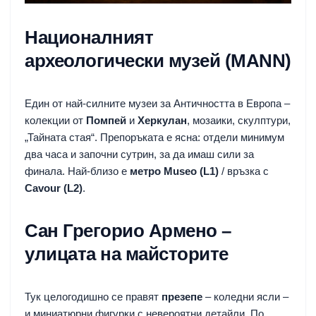
Националният
археологически музей (MANN)
Един от най-силните музеи за Античността в Европа –
колекции от
Помпей
и
Херкулан
, мозаики, скулптури,
„Тайната стая“. Препоръката е ясна: отдели минимум
два часа и започни сутрин, за да имаш сили за
финала. Най-близо е
метро Museo (L1)
/ връзка с
Cavour (L2)
.
Сан Грегорио Армено –
улицата на майсторите
Тук целогодишно се правят
презепе
– коледни ясли –
и миниатюрни фигурки с невероятни детайли. По