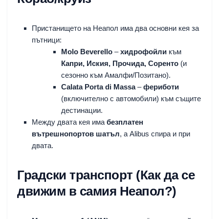
Пристанището на Неапол има два основни кея за
пътници:
Molo Beverello
–
хидрофойли
към
Капри, Иския, Прочида, Соренто
(и
сезонно към Амалфи/Позитано).
Calata Porta di Massa
–
фериботи
(включително с автомобили) към същите
дестинации.
Между двата кея има
безплатен
вътрешнопортов шатъл
, а Alibus спира и при
двата.
Градски транспорт (Как да се
движим в самия Неапол?)