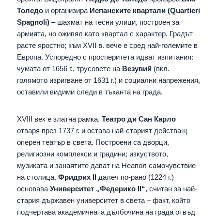
Толедо
и организира
Испанските квартали (Quartieri
Spagnoli)
– шахмат на тесни улици, построен за
армията, но оживял като квартал с характер. Градът
расте яростно; към XVII в. вече е сред най-големите в
Европа. Успоредно с просперитета идват изпитания:
чумата от 1656 г., трусовете на
Везувий
(вкл.
голямото изригване от 1631 г.) и социални напрежения,
оставили видими следи в тъканта на града.
XVIII век е златна рамка.
Театро ди Сан Карло
отваря през 1737 г. и остава най-старият действащ
оперен театър в света. Построени са дворци,
религиозни комплекси и градини; изкуството,
музиката и занаятите дават на Неапол самочувствие
на столица.
Фридрих II
далеч по-рано (1224 г.)
основава
Университет „Федерико II“
, считан за най-
стария държавен университет в света – факт, който
подчертава академичната дълбочина на града отвъд