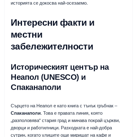
историята се докосва най-осезаемо.
Интересни факти и
местни
забележителности
Историческият център на
Неапол (UNESCO) и
Спаканаполи
Сърцето на Неапол е като книга с тънък гръбнак –
Спаканаполи
. Това е правата линия, която
„разполовява“ стария град и минава покрай църкви,
дворци и работилници. Разходката е най-добра
сутрин, когато улиците още миришат на кафе и