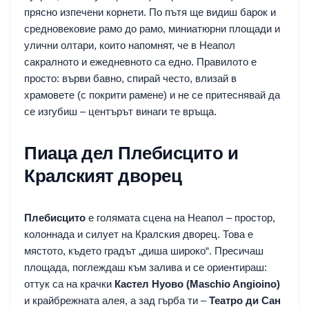
прясно изпечени корнети. По пътя ще видиш барок и
средновековие рамо до рамо, миниатюрни площади и
улични олтари, които напомнят, че в Неапол
сакралното и ежедневното са едно. Правилото е
просто: върви бавно, спирай често, влизай в
храмовете (с покрити рамене) и не се притеснявай да
се изгубиш – центърът винаги те връща.
Пиаца дел Плебисцито и
Кралският дворец
Плебисцито
е голямата сцена на Неапол – простор,
колоннада и силует на Кралския дворец. Това е
мястото, където градът „диша широко“. Пресичаш
площада, поглеждаш към залива и се ориентираш:
оттук са на крачки
Кастел Нуово (Maschio Angioino)
и крайбрежната алея, а зад гърба ти –
Театро ди Сан