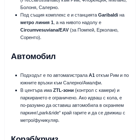
Болоня, Салерно.
Под същия комплекс е и станцията
Garibaldi
на
метро линия 1
, а на нивото надолу е
Circumvesuviana/EAV
(за Помпей, Ерколано,
Соренто).
Автомобил
Подходът е по автомагистрала
A1
откъм Рим и по
южните връзки към Салерно/Амалфи.
В центъра има
ZTL-зони
(контрол с камери) и
паркирането е ограничено. Ако идваш с кола, е
по-разумно да оставиш автомобила в охраняем
паркинг/„park&ride“ край гарите и да се движиш с
метро/фуникуляр.
Кораб/круиз