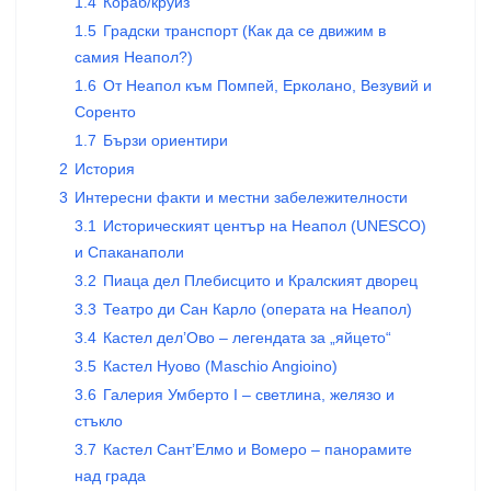
1.4
Кораб/круиз
1.5
Градски транспорт (Как да се движим в
самия Неапол?)
1.6
От Неапол към Помпей, Ерколано, Везувий и
Соренто
1.7
Бързи ориентири
2
История
3
Интересни факти и местни забележителности
3.1
Историческият център на Неапол (UNESCO)
и Спаканаполи
3.2
Пиаца дел Плебисцито и Кралският дворец
3.3
Театро ди Сан Карло (операта на Неапол)
3.4
Кастел дел’Ово – легендата за „яйцето“
3.5
Кастел Нуово (Maschio Angioino)
3.6
Галерия Умберто I – светлина, желязо и
стъкло
3.7
Кастел Сант’Елмо и Вомеро – панорамите
над града