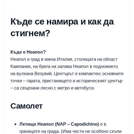
Къде се намира и как да
стигнем?
Къде е Неапол?
Неапол е град в южна Италия, столицата на област
Кампания, на брега на залива Неапол в подножието
на вулкана Везувий. Центърът е компактен; основните
точки – гарата, пристанището и историческият център
– са свързани лесно с метро и автобуси.
Самолет
Летище Неапол (NAP – Capodichino)
е в
границите на града. (Има чести не особено скъпи