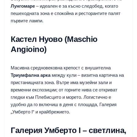
Лунгомаре
– идеален е за късно следобед, когато
пешеходната зона е спокойна и ресторантите палят
първите лампи.
Кастел Нуово (Maschio
Angioino)
Масивна средновековна крепост с внушителна
Триумфална арка
между кули – визитна картичка на
пристанищната зона. Вътре има музейни зали и
временни експозиции; от горните нива се откриват
гледки към Плебисцито и морето. Логистично е
удобно да го включиш в деня с площада, Галерия
„Умберто I“ и крайбрежието.
Галерия Умберто I – светлина,