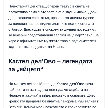
Най-старият действащ оперен театър в света не
впечатлява само с възраст, а със звук и мярка. Дори
да не хванеш спектакъл, провери за дневни турове –
за половин час ще видиш златните ложи и сцената
отблизо. Дрескодът е спокоен за дневни посещения;
за вечерни представления заложи на „смарт“ стил. За
хора с афинитет към музиката това е задължителен
кадър от пътеводителя за Неапол.
Кастел дел’Ово – легендата
за „яйцето“
На малкия остров Мегариде
Кастел дел’Ово
пази
най-поетичната градска легенда: че съдбата на
Неапол е „скрита“ в яйце, вложено в основите. Днес
крепостта предлага безплатна панорама към залива и
Везувий. Комбинирай разходката с крайбрежието по