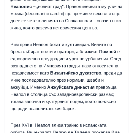
Неаполис
– „новият град“. Праволинейната му улична
мрежа (decumani и cardini) ще преживее векове и още
днес се чете в линията на Спаканаполи – онази тънка
жила, която разсича историческия център.
Рим прави Неапол богат и култивиран. Вилите по
брега събират поети и оратори, а близкият
Помпей
е
едновременно предградие и урок по урбанизъм. След
разпадането на Империята градът пази относителна
независимост като
Византийско дукатство
, преди да
мине последователно през нормани, шваби и
анжуйци. Именно
Анжуйската династия
превръща
Неапол в столица със западноевропейски размах;
тогава започва и културният подем, който по-късно
ще роди неаполитанския барок.
През XVI в. Неапол влиза трайно в испанската
орбита. Вицекралят
Педро де Толедо
прокарва
Виа