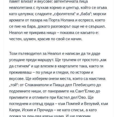
памет влизат и вкусове: автентичната пица
неаполетана с пухкав корниз и център, който се огъва
като целувка; сладките „сфолятела“ и „баба“; морски
аромати от пазара на Порта Нолана и еспресо, което
се пие на бара, докато разговорът още не е свършил.
Неапол не прикрива нищо – показва се какъвто е:
честен, шумен, красив по свой си начин.
Този пътеводител за Неапол е написан да ти даде
усещане преди маршрут. Ще тръгнем от простото „как
да стигнем“ и ще влезем в кварталите така, както ги
преживяваш – по улици и гледки, по истории и
вкусове. Ще изберем онези места, които са наистина
„той“: от Спаканаполи и Пиаца дел Плебисцито до
подземните ниши, от панорамите на Сант’Елмо до
приливите и отливите при Кастел дел’Ово. Ще
погледнем и отвъд града – към Помпей и Везувий, към
Капри, Иския и Прочида – не като списък, а като
логика за ден-два извън шумa. И ще говорим