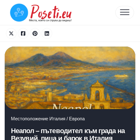
Skip
to
content
Местоположение
Италия
/
Европа
Неапол – пътеводител към града на
Везувий, пица и барок в Италия