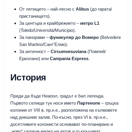
От летището – най-лесно с
Alibus
(до гарата/
пристанището).
За центъра и крайбрежието –
метро L1
(Toledo/Università/Municipio).
За панорами –
фуникуляр до Вомеро
(Belvedere
San Martino/Сант’Елмо).
За античност –
Circumvesuviana
(Помпей/
Ерколано) или
Campania Express
.
История
Преди да бъде Неапол, градът е бил легенда.
Първото селище тук носи името
Партенопе
– гръцка
колония от VIII в. пр.н.е., разположена на хълмовете
над днешния залив. По-късно, през VI в. пр.н.е.,
досетливите колонисти основават по-планирано и
„ново“ селище малко на изток и го кръщават