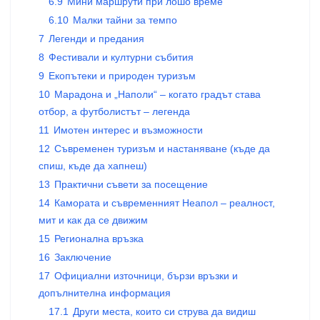
6.9
Мини маршрути при лошо време
6.10
Малки тайни за темпо
7
Легенди и предания
8
Фестивали и културни събития
9
Екопътеки и природен туризъм
10
Марадона и „Наполи“ – когато градът става
отбор, а футболистът – легенда
11
Имотен интерес и възможности
12
Съвременен туризъм и настаняване (къде да
спиш, къде да хапнеш)
13
Практични съвети за посещение
14
Камората и съвременният Неапол – реалност,
мит и как да се движим
15
Регионална връзка
16
Заключение
17
Официални източници, бързи връзки и
допълнителна информация
17.1
Други места, които си струва да видиш